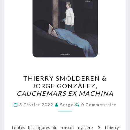
THIERRY
THIERRY SMOLDEREN &
SMOLDEREN
JORGE GONZÁLEZ,
&
CAUCHEMARS EX MACHINA
JORGE
GONZÁLEZ,
Commentaires
3 Février 2022
Serge
0 Commentaire
CAUCHEMARS
EX
MACHINA
Toutes les figures du roman mystère Si Thierry