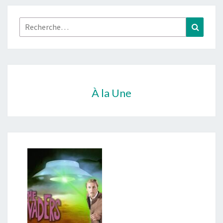
Rechercher :
Recher
À la Une