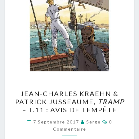
JEAN-
JEAN-CHARLES KRAEHN &
CHARLES
PATRICK JUSSEAUME,
TRAMP
KRAEHN
– T.11 : AVIS DE TEMPÊTE
&
PATRICK
Commentair
7 Septembre 2017
Serge
0
JUSSEAUME,
Commentaire
TRAMP