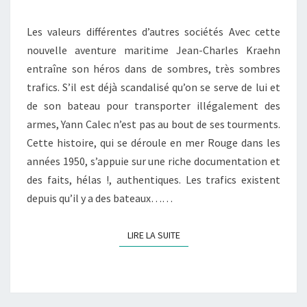
–
Les valeurs différentes d’autres sociétés Avec cette
T.11
nouvelle aventure maritime Jean-Charles Kraehn
:
entraîne son héros dans de sombres, très sombres
AVIS
trafics. S’il est déjà scandalisé qu’on se serve de lui et
DE
de son bateau pour transporter illégalement des
TEMPÊTE
armes, Yann Calec n’est pas au bout de ses tourments.
Cette histoire, qui se déroule en mer Rouge dans les
années 1950, s’appuie sur une riche documentation et
des faits, hélas !, authentiques. Les trafics existent
depuis qu’il y a des bateaux……
LIRE LA SUITE
LIRE LA SUITE