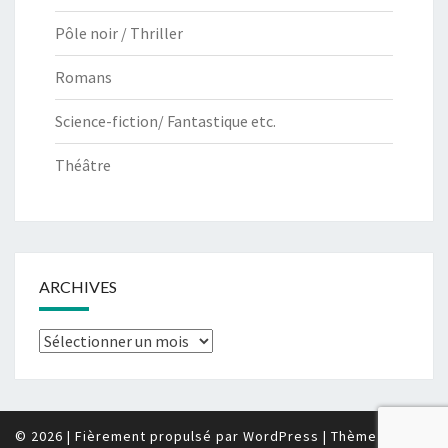
Pôle noir / Thriller
Romans
Science-fiction/ Fantastique etc.
Théâtre
ARCHIVES
Archives
© 2026
|
Fièrement propulsé par
WordPress
|
Thème :
Nisarg