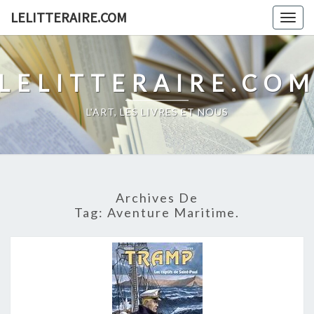
Skip
LELITTERAIRE.COM
Togg
to
navig
content
LELITTERAIRE.CO
L'ART, LES LIVRES ET NOUS
Archives De
Tag:
Aventure Maritime.