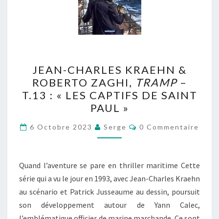
JEAN-
JEAN-CHARLES KRAEHN &
CHARLES
ROBERTO ZAGHI,
TRAMP
–
KRAEHN
T.13 : « LES CAPTIFS DE SAINT
&
PAUL »
ROBERTO
Commentaires
ZAGHI,
6 Octobre 2023
Serge
0 Commentaire
TRAMP
–
Quand l’aventure se pare en thriller maritime Cette
T.13
série qui a vu le jour en 1993, avec Jean-Charles Kraehn
:
au scénario et Patrick Jusseaume au dessin, poursuit
« LES
son développement autour de Yann Calec,
CAPTIFS
l’emblématique officier de marine marchande. Ce sont
DE