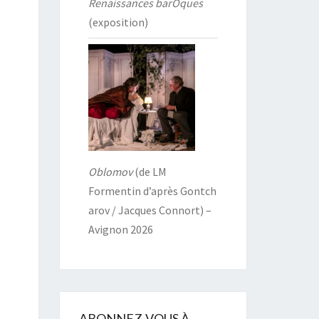
Renaissances barOques
(exposition)
Oblomov
(de LM
Formentin d’après Gontch
arov / Jacques Connort) –
Avignon 2026
ABONNEZ-VOUS À