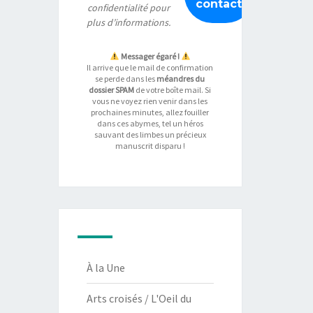
confidentialité
pour
plus d’informations.
Messager égaré !
Il arrive que le mail de confirmation
se perde dans les
méandres du
dossier SPAM
de votre boîte mail. Si
vous ne voyez rien venir dans les
prochaines minutes, allez fouiller
dans ces abymes, tel un héros
sauvant des limbes un précieux
manuscrit disparu !
À la Une
Arts croisés / L'Oeil du