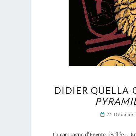
DIDIER QUELLA-
PYRAMI
21 Décemb
La campagne d’Égypte révélée… En 