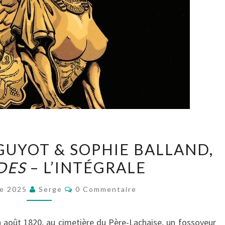
DIDIER
GUYOT & SOPHIE BALLAND,
QUELLA-
DES
– L’INTÉGRALE
GUYOT
&
Commentaires
re 2025
Serge
0 Commentaire
SOPHIE
BALLAND,
août 1820, au cimetière du Père-Lachaise, un fossoyeur