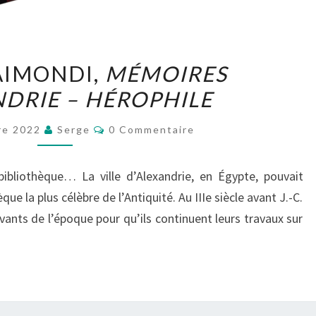
CHIARA
AIMONDI,
MÉMOIRES
RAIMONDI,
NDRIE – HÉROPHILE
MÉMOIRES
D’ALEXANDRIE
Commentaires
re 2022
Serge
0 Commentaire
–
HÉROPHILE
bibliothèque… La ville d’Alexandrie, en Égypte, pouvait
que la plus célèbre de l’Antiquité. Au IIIe siècle avant J.-C.
ants de l’époque pour qu’ils continuent leurs travaux sur