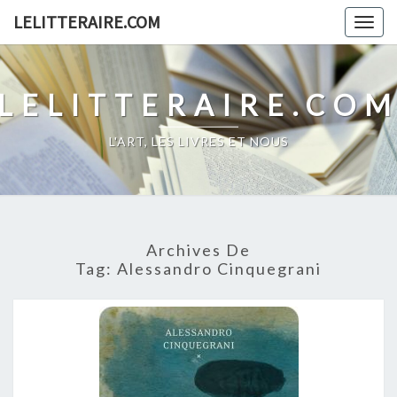
Skip
LELITTERAIRE.COM
Togg
to
navig
content
LELITTERAIRE.CO
L'ART, LES LIVRES ET NOUS
Archives De
Tag:
Alessandro Cinquegrani