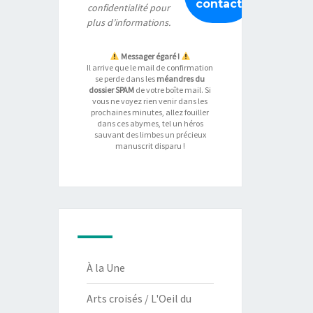
confidentialité
pour
plus d’informations.
Messager égaré !
Il arrive que le mail de confirmation
se perde dans les
méandres du
dossier SPAM
de votre boîte mail. Si
vous ne voyez rien venir dans les
prochaines minutes, allez fouiller
dans ces abymes, tel un héros
sauvant des limbes un précieux
manuscrit disparu !
À la Une
Arts croisés / L'Oeil du