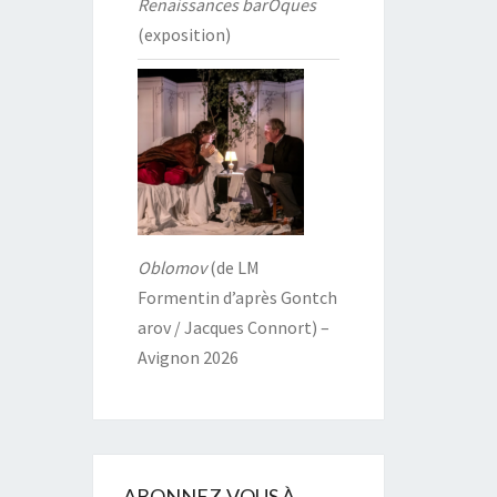
Renaissances barOques
(exposition)
Oblomov
(de LM
Formentin d’après Gontch
arov / Jacques Connort) –
Avignon 2026
ABONNEZ-VOUS À