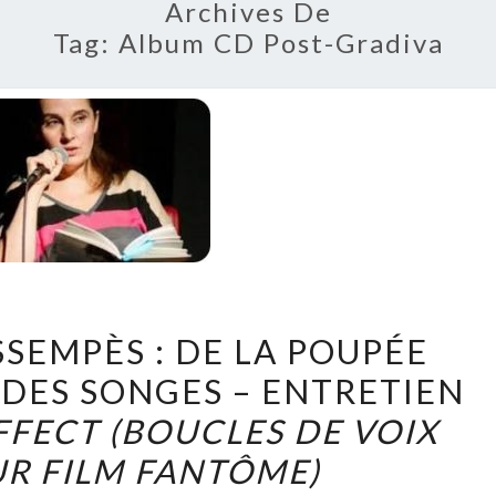
Archives De
Tag:
Album CD Post-Gradiva
SANDRA
SEMPÈS : DE LA POUPÉE
MOUSSEMPÈS
E DES SONGES – ENTRETIEN
:
FFECT (BOUCLES DE VOIX
DE
LA
UR FILM FANTÔME)
POUPÉE