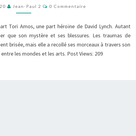
Commentaires
020
Jean-Paul 2
0 Commentaire
BRISÉE
À
LA
art Tori Amos, une part héroïne de David Lynch. Autant
FÉE
ier que son mystère et ses blessures. Les traumas de
DES
ent brisée, mais elle a recollé ses morceaux à travers son
SONGES
te entre les mondes et les arts. Post Views: 209
–
ENTRETIEN
CINÉMA
DE
L’AFFECT
(BOUCLES
DE
VOIX
OFF