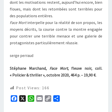
dont les motivations restent, aujourd’hui encore, bien
floues, mais dont les retombées sont terribles pour
des populations entières.
Face Mort
interpelle pour la réalité de son propos, les
moyens décrits, la course contre la montre engagée
pour contrer une terrible menace et une galerie de
protagonistes particulièrement réussie.
serge perraud
Stéphane Marchand,
Face Mort
, fleuve noir, coll.
« Policier & thriller », octobre 2020, 464 p. – 19,90 €.
Post Views:
166
F
X
W
E
C
P
a
h
m
o
a
c
a
a
p
r