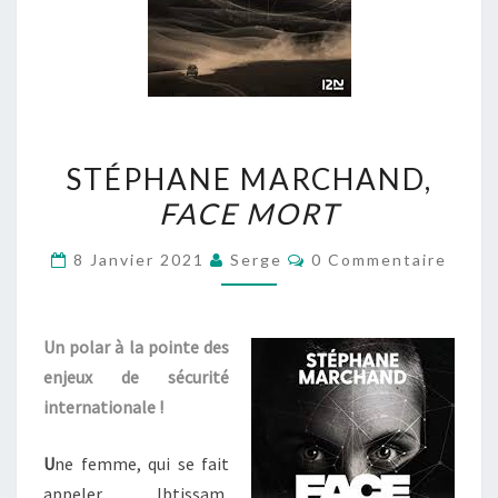
STÉPHANE
STÉPHANE MARCHAND,
MARCHAND,
FACE MORT
FACE
MORT
Commentaires
8 Janvier 2021
Serge
0 Commentaire
Un polar à la pointe des
enjeux de sécurité
internationale !
U
ne femme, qui se fait
appeler Ibtissam,