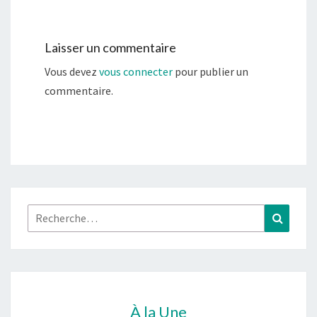
Laisser un commentaire
Vous devez
vous connecter
pour publier un
commentaire.
Rechercher :
Recher
À la Une