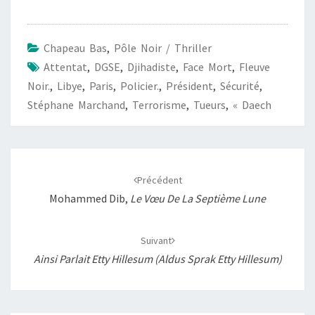
e
t
i
y
t
b
s
l
L
a
Chapeau Bas
,
Pôle Noir / Thriller
o
A
i
g
Attentat
,
DGSE
,
Djihadiste
,
Face Mort
,
Fleuve
o
p
n
e
Noir.
,
Libye
,
Paris
,
Policier.
,
Président
,
Sécurité
,
k
p
k
r
Stéphane Marchand
,
Terrorisme
,
Tueurs
,
« Daech
Navigation
d'article
Précédent
Mohammed Dib,
Le Vœu De La Septième Lune
Suivant
Ainsi Parlait Etty Hillesum (Aldus Sprak Etty Hillesum)