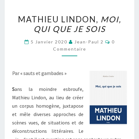
MATHIEU
MATHIEU LINDON,
MOI,
LINDON,
QUI QUE JE SOIS
MOI,
QUI
Commentai
5 Janvier 2020
Jean-Paul 2
0
QUE
Commentaire
JE
SOIS
Par « sauts et gambades »
S
ans la moindre esbroufe,
Mathieu Lindon, au lieu de créer
un corpus homogène, juxtapose
et mêle diverses approches de
scènes vues, de situations et de
déconstructions littéraires. Le