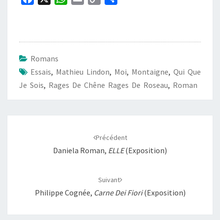
a
h
m
o
a
c
a
a
p
r
e
t
i
y
t
b
s
l
L
a
Romans
o
A
i
g
Essais
,
Mathieu Lindon
,
Moi
,
Montaigne
,
Qui Que
o
p
n
e
Je Sois
,
Rages De Chêne Rages De Roseau
,
Roman
k
p
k
r
Navigation
d'article
Précédent
Daniela Roman,
ELLE
(exposition)
Suivant
Philippe Cognée,
Carne Dei Fiori
(exposition)