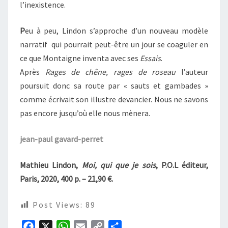
l’inexistence.
P
eu à peu, Lindon s’approche d’un nouveau modèle
narratif qui pourrait peut-être un jour se coaguler en
ce que Montaigne inventa avec ses
Essais
.
Après
Rages de chêne, rages de roseau
l’auteur
poursuit donc sa route par « sauts et gambades »
comme écrivait son illustre devancier. Nous ne savons
pas encore jusqu’où elle nous mènera.
jean-paul gavard-perret
Mathieu Lindon,
Moi, qui que je sois
, P.O.L éditeur,
Paris, 2020, 400 p. – 21,90 €.
Post Views:
89
F
X
W
E
C
P