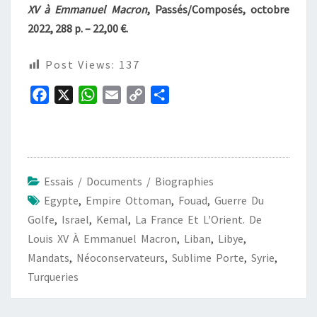
XV à Emmanuel Macron
, Passés/Composés, octobre
2022, 288 p. – 22,00 €.
Post Views:
137
F
X
W
E
C
P
a
h
m
o
a
c
a
a
p
r
e
t
i
y
t
b
s
l
L
a
Essais / Documents / Biographies
o
A
i
g
Egypte
,
Empire Ottoman
,
Fouad
,
Guerre Du
o
p
n
e
Golfe
,
Israel
,
Kemal
,
La France Et L'Orient. De
k
p
k
r
Louis XV À Emmanuel Macron
,
Liban
,
Libye
,
Mandats
,
Néoconservateurs
,
Sublime Porte
,
Syrie
,
Turqueries