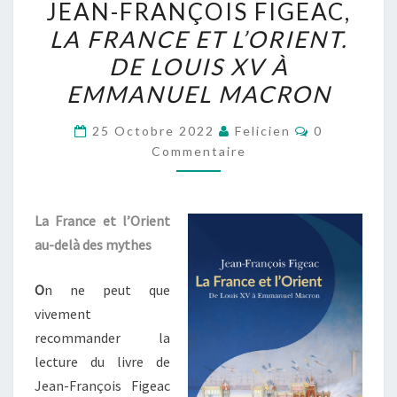
JEAN-FRANÇOIS FIGEAC,
FRANÇOIS
LA FRANCE ET L’ORIENT.
FIGEAC,
DE LOUIS XV À
LA
FRANCE
EMMANUEL MACRON
ET
Commentair
25 Octobre 2022
Felicien
0
L’ORIENT.
Commentaire
DE
LOUIS
XV
La France et l’Orient
À
au-delà des mythes
EMMANUEL
MACRON
O
n ne peut que
vivement
recommander la
lecture du livre de
Jean-François Figeac