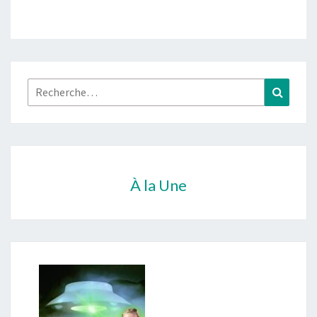
Rechercher :
Recher
À la Une