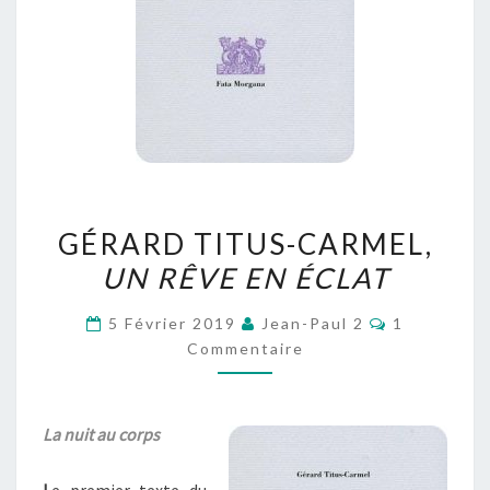
GÉRARD
GÉRARD TITUS-CARMEL,
TITUS-
UN RÊVE EN ÉCLAT
CARMEL,
UN
Commentai
5 Février 2019
Jean-Paul 2
1
RÊVE
Commentaire
EN
ÉCLAT
La nuit au corps