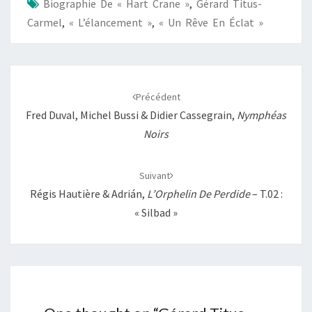
Biographie De « Hart Crane »
,
Gérard Titus-
o
p
n
e
Carmel
,
« L’élancement »
,
« Un Rêve En Éclat »
k
p
k
r
Navigation
d'article
Précédent
Fred Duval, Michel Bussi & Didier Cassegrain,
Nymphéas
Noirs
Suivant
Régis Hautière & Adrián,
L’Orphelin De Perdide
– T.02 :
« Silbad »