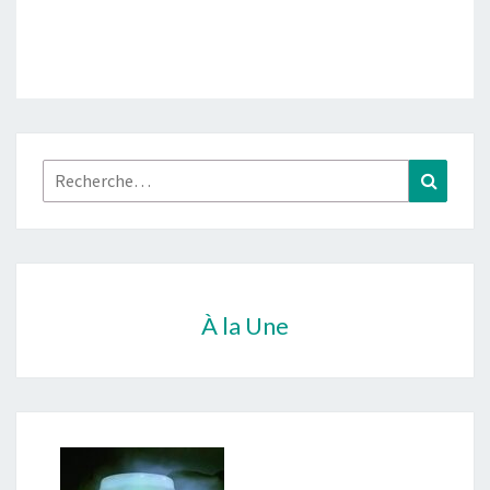
Rechercher :
Recher
À la Une