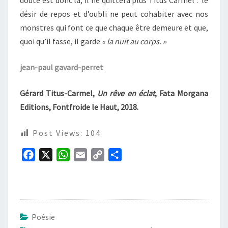
doute est donc là, il ne quittera plus Titus Carmel : le
désir de repos et d’oubli ne peut cohabiter avec nos
monstres qui font ce que chaque être demeure et que,
quoi qu’il fasse, il garde
« la nuit au corps. »
jean-paul gavard-perret
Gérard Titus-Carmel,
Un rêve en éclat
, Fata Morgana
Editions, Fontfroide le Haut, 2018.
Post Views:
104
F
X
W
E
C
P
a
h
m
o
a
c
a
a
p
r
e
t
i
y
t
b
s
l
L
a
Poésie
o
A
i
g