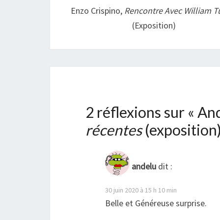
Enzo Crispino,
Rencontre Avec William T
(exposition)
2 réflexions sur «
And
récentes
(exposition
andelu
dit :
30 juin 2020 à 15 h 10 min
Belle et Généreuse surprise.