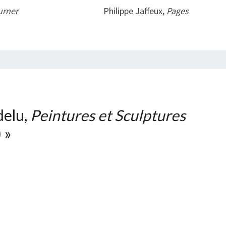
urner
Philippe Jaffeux,
Pages
elu,
Peintures et Sculptures
)
»