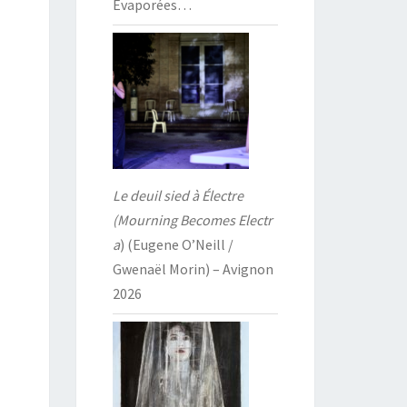
Évaporées…
Le deuil sied à Électre
(Mourning Becomes Electr
a
) (Eugene O’Neill /
Gwenaël Morin) – Avignon
2026