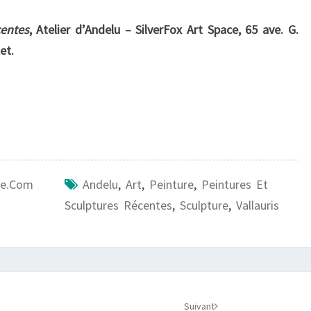
centes
, Atelier d’Andelu – SilverFox Art Space, 65 ave. G.
et.
ire.com
Andelu
,
Art
,
Peinture
,
Peintures Et
Sculptures Récentes
,
Sculpture
,
Vallauris
Suivant