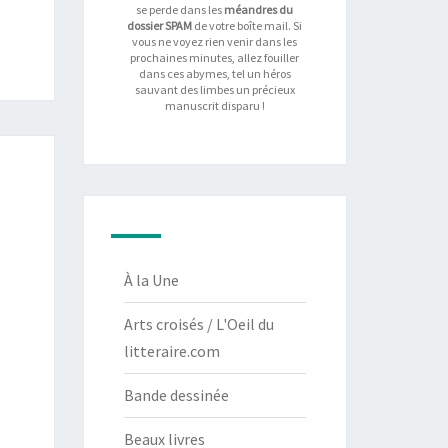
se perde dans les
méandres du
dossier SPAM
de votre boîte mail. Si
vous ne voyez rien venir dans les
prochaines minutes, allez fouiller
dans ces abymes, tel un héros
sauvant des limbes un précieux
manuscrit disparu !
À la Une
Arts croisés / L'Oeil du
litteraire.com
Bande dessinée
Beaux livres