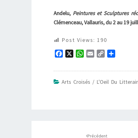
Andelu,
Peintures et Sculptures ré
Clémenceau, Vallauris, du 2 au 19 juill
Post Views:
190
F
X
W
E
C
P
a
h
m
o
a
c
a
a
p
r
e
t
i
y
t
Arts Croisés / L'Oeil Du Littera
b
s
l
L
a
o
A
i
g
o
p
n
e
k
p
k
r
Navigation
d'article
Précédent