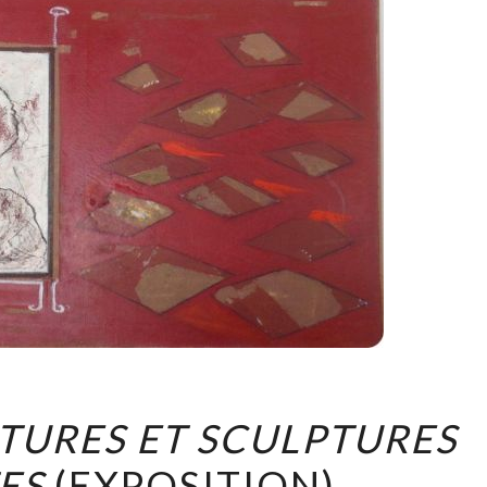
ANDELU,
TURES ET SCULPTURES
PEINTURES
ES
(EXPOSITION)
ET