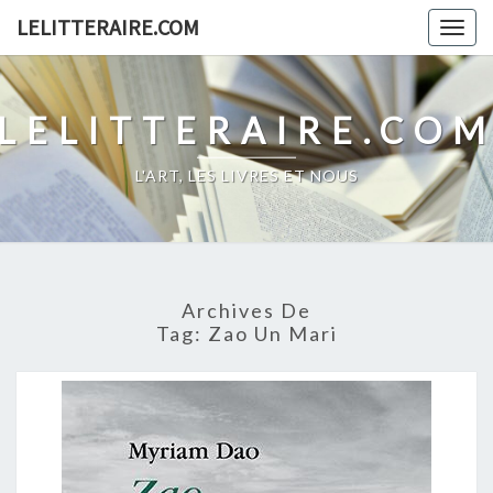
Skip
LELITTERAIRE.COM
Togg
to
navig
content
LELITTERAIRE.CO
L'ART, LES LIVRES ET NOUS
Archives De
Tag:
Zao Un Mari