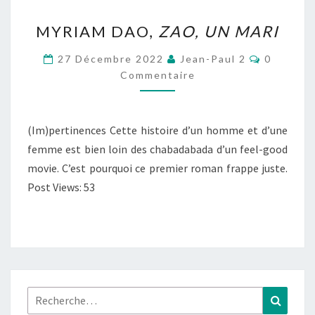
MYRIAM
MYRIAM DAO,
ZAO, UN MARI
DAO,
ZAO,
Commenta
27 Décembre 2022
Jean-Paul 2
0
UN
Commentaire
MARI
(Im)pertinences Cette histoire d’un homme et d’une
femme est bien loin des chabadabada d’un feel-good
movie. C’est pourquoi ce premier roman frappe juste.
Post Views: 53
Rechercher :
Recher