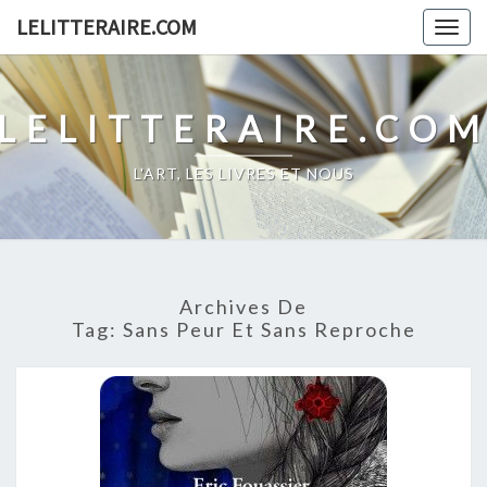
Skip
LELITTERAIRE.COM
Togg
to
navig
content
LELITTERAIRE.CO
L'ART, LES LIVRES ET NOUS
Archives De
Tag:
Sans Peur Et Sans Reproche