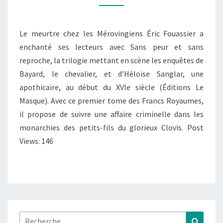
FOIS
TU
MOURRAS
Le meurtre chez les Mérovingiens Éric Fouassier a
enchanté ses lecteurs avec Sans peur et sans
reproche, la trilogie mettant en scène les enquêtes de
Bayard, le chevalier, et d’Héloïse Sanglar, une
apothicaire, au début du XVIe siècle (Éditions Le
Masque). Avec ce premier tome des Francs Royaumes,
il propose de suivre une affaire criminelle dans les
monarchies des petits-fils du glorieux Clovis. Post
Views: 146
Rechercher :
Recher