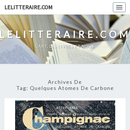
Skip
LELITTERAIRE.COM
Togg
to
navig
content
LELITTERAIRE.CO
L'ART, LES LIVRES ET NOUS
Archives De
Tag:
Quelques Atomes De Carbone