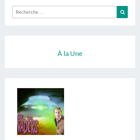
Rechercher :
Recher
À la Une