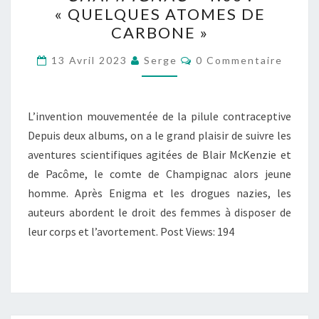
DAVID
« QUELQUES ATOMES DE
ETIEN,
CARBONE »
CHAMPIGNAC
Commentaires
–
13 Avril 2023
Serge
0 Commentaire
T.03
:
L’invention mouvementée de la pilule contraceptive
« QUELQUES
Depuis deux albums, on a le grand plaisir de suivre les
ATOMES
aventures scientifiques agitées de Blair McKenzie et
DE
de Pacôme, le comte de Champignac alors jeune
CARBONE »
homme. Après Enigma et les drogues nazies, les
auteurs abordent le droit des femmes à disposer de
leur corps et l’avortement. Post Views: 194