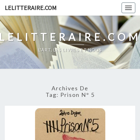
Skip
LELITTERAIRE.COM
Togg
to
navig
content
LELITTERAIRE.CO
L'ART, LES LIVRES ET NOUS
Archives De
Tag:
Prison N° 5