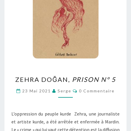
ZEHRA
ZEHRA DOĞAN,
PRISON N° 5
DOĞAN,
PRISON
Commentaires
23 Mai 2021
Serge
0 Commentaire
N°
5
L’oppression du peuple kurde Zehra, une journaliste
et artiste kurde, a été arrêtée et enfermée à Mardin.
Le « crime » qui lui vaut cette détention est la diffusion