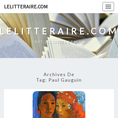
Skip
LELITTERAIRE.COM
Togg
to
navig
content
LELITTERAIRE.CO
L'ART, LES LIVRES ET NOUS
Archives De
Tag:
Paul Gauguin