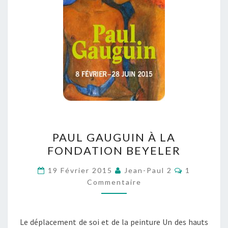
PAUL
PAUL GAUGUIN À LA
GAUGUIN
FONDATION BEYELER
À
LA
Commentai
19 Février 2015
Jean-Paul 2
1
FONDATION
Commentaire
BEYELER
Le déplacement de soi et de la peinture Un des hauts