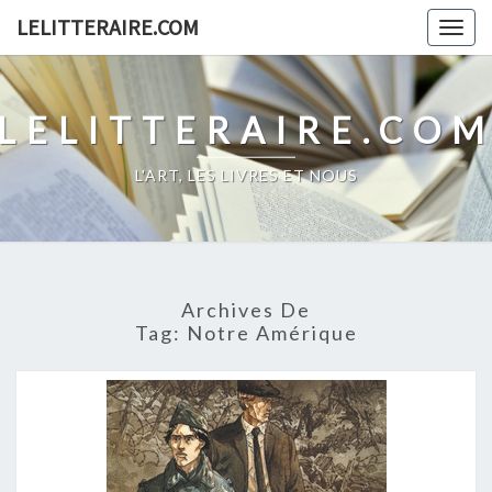
Skip
LELITTERAIRE.COM
Togg
to
navig
content
LELITTERAIRE.CO
L'ART, LES LIVRES ET NOUS
Archives De
Tag:
Notre Amérique