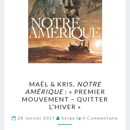
MAËL
MAËL & KRIS,
NOTRE
&
AMÉRIQUE
: « PREMIER
KRIS,
MOUVEMENT – QUITTER
NOTRE
L’HIVER »
AMÉRIQUE
Commentaires
:
28 Janvier 2017
Serge
0 Commentaire
« PREMIER