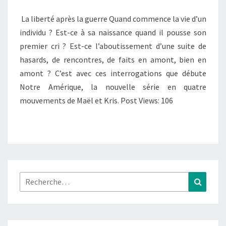
MOUVEMENT
La liberté après la guerre Quand commence la vie d’un
–
individu ? Est-ce à sa naissance quand il pousse son
QUITTER
premier cri ? Est-ce l’aboutissement d’une suite de
L’HIVER »
hasards, de rencontres, de faits en amont, bien en
amont ? C’est avec ces interrogations que débute
Notre Amérique, la nouvelle série en quatre
mouvements de Maël et Kris. Post Views: 106
Rechercher :
Recher