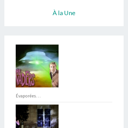
À la Une
Évaporées…