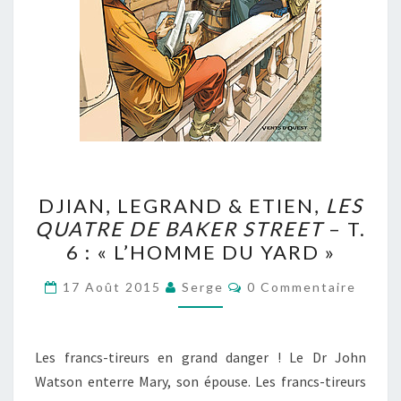
DJIAN,
DJIAN, LEGRAND & ETIEN,
LES
LEGRAND
QUATRE DE BAKER STREET
– T.
&
6 : « L’HOMME DU YARD »
ETIEN,
LES
Commentaires
17 Août 2015
Serge
0 Commentaire
QUATRE
DE
BAKER
Les francs-tireurs en grand danger ! Le Dr John
STREET
Watson enterre Mary, son épouse. Les francs-tireurs