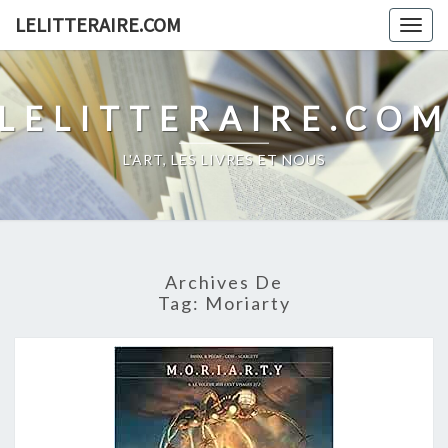
Skip
LELITTERAIRE.COM
Togg
to
navig
content
LELITTERAIRE.CO
L'ART, LES LIVRES ET NOUS
Archives De
Tag:
Moriarty