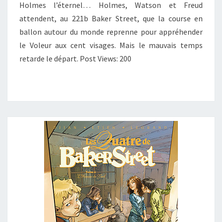
Holmes l’éternel… Holmes, Watson et Freud
–
attendent, au 221b Baker Street, que la course en
T.04
ballon autour du monde reprenne pour appréhender
:
le Voleur aux cent visages. Mais le mauvais temps
« LE
retarde le départ. Post Views: 200
VOLEUR
AUX
CENT
VISAGES
2/2 »