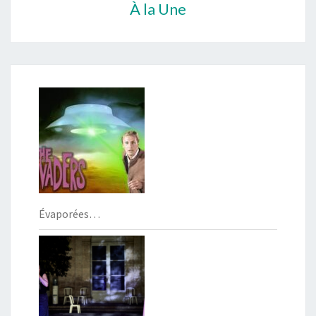
À la Une
Évaporées…