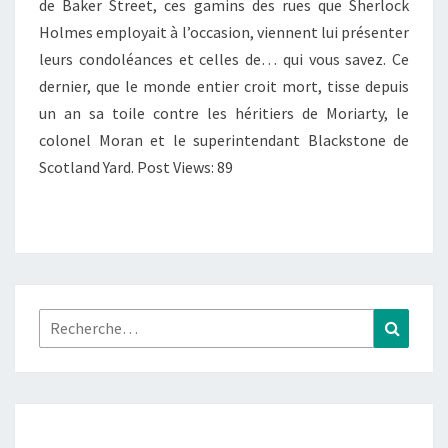
–
de Baker Street, ces gamins des rues que Sherlock
T.
Holmes employait à l’occasion, viennent lui présenter
6
leurs condoléances et celles de… qui vous savez. Ce
:
dernier, que le monde entier croit mort, tisse depuis
« L’HOMME
un an sa toile contre les héritiers de Moriarty, le
DU
colonel Moran et le superintendant Blackstone de
YARD »
Scotland Yard. Post Views: 89
Rechercher :
Recher