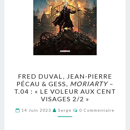
FRED
FRED DUVAL, JEAN-PIERRE
DUVAL,
PÉCAU & GESS,
MORIARTY
–
JEAN-
T.04 : « LE VOLEUR AUX CENT
PIERRE
VISAGES 2/2 »
PÉCAU
Commentaires
&
14 Juin 2023
Serge
0 Commentaire
GESS,
MORIARTY