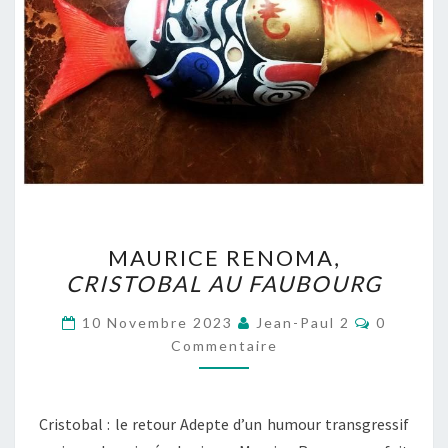
MAURICE
MAURICE RENOMA,
RENOMA,
CRISTOBAL AU FAUBOURG
CRISTOBAL
AU
Commenta
10 Novembre 2023
Jean-Paul 2
0
FAUBOURG
Commentaire
Cristobal : le retour Adepte d’un humour transgressif