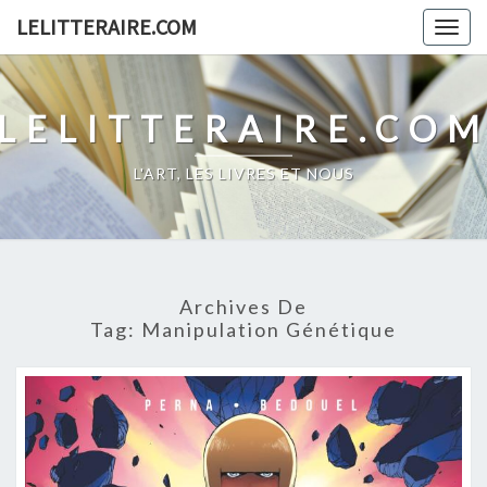
Skip
LELITTERAIRE.COM
Togg
to
navig
content
LELITTERAIRE.CO
L'ART, LES LIVRES ET NOUS
Archives De
Tag:
Manipulation Génétique