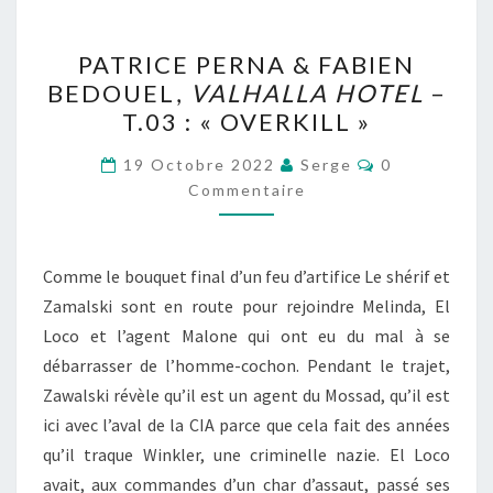
PATRICE
PATRICE PERNA & FABIEN
PERNA
BEDOUEL,
VALHALLA HOTEL
–
&
T.03 : « OVERKILL »
FABIEN
BEDOUEL,
Commentaire
19 Octobre 2022
Serge
0
VALHALLA
Commentaire
HOTEL
–
Comme le bouquet final d’un feu d’artifice Le shérif et
T.03
Zamalski sont en route pour rejoindre Melinda, El
:
Loco et l’agent Malone qui ont eu du mal à se
« OVERKILL »
débarrasser de l’homme-cochon. Pendant le trajet,
Zawalski révèle qu’il est un agent du Mossad, qu’il est
ici avec l’aval de la CIA parce que cela fait des années
qu’il traque Winkler, une criminelle nazie. El Loco
avait, aux commandes d’un char d’assaut, passé ses