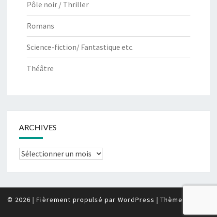
Pôle noir / Thriller
Romans
Science-fiction/ Fantastique etc.
Théâtre
ARCHIVES
Archives
© 2026
|
Fièrement propulsé par
WordPress
|
Thème :
Nisarg