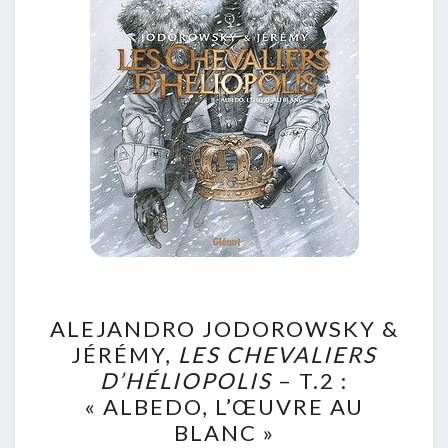
ALEJANDRO
ALEJANDRO JODOROWSKY &
JODOROWSKY
JÉRÉMY,
LES CHEVALIERS
&
D’HÉLIOPOLIS
– T.2 :
JÉRÉMY,
« ALBEDO, L’ŒUVRE AU
LES
BLANC »
CHEVALIERS