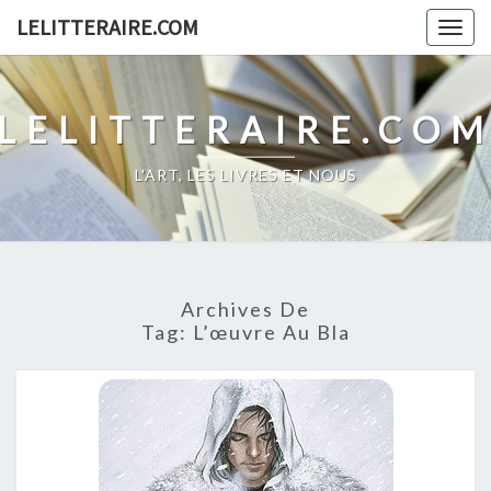
Skip
LELITTERAIRE.COM
Togg
to
navig
content
LELITTERAIRE.CO
L'ART, LES LIVRES ET NOUS
Archives De
Tag:
L’œuvre Au Bla