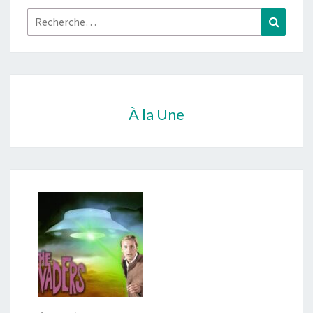
Rechercher :
Recher
À la Une