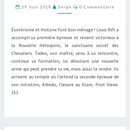
Commentaires
D’HÉLIOPOLIS
29 Juin 2018
Serge
0 Commentaire
–
T.2
Ésotérisme et Histoire font bon ménage ! Louis XVII a
:
accompli sa première épreuve et revient victorieux à
« ALBEDO,
la Nouvelle Héliopolis, le sanctuaire secret des
L’ŒUVRE
Chevaliers. Tadeo, son maître, venu à sa rencontre,
AU
continue sa formation, lui dévoilant une nouvelle
BLANC »
arme qui peut prendre la vie, mais aussi la rendre. Ils
arrivent au temple où l’attend la seconde épreuve de
son initiation, Albedo, l’œuvre au blanc. Post Views:
151