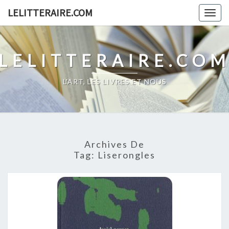
Skip
LELITTERAIRE.COM
Togg
to
navig
content
LELITTERAIRE.CO
L'ART, LES LIVRES ET NOUS
Archives De
Tag:
Liserongles