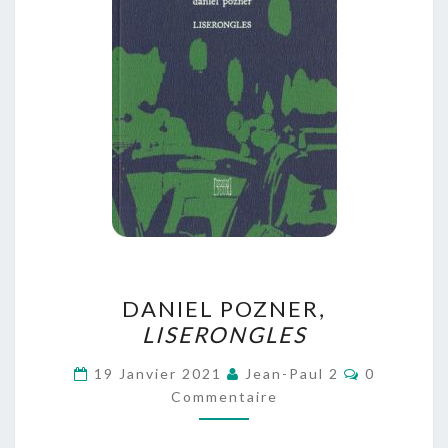
DANIEL
DANIEL POZNER,
POZNER,
LISERONGLES
LISERONGLES
Commentai
19 Janvier 2021
Jean-Paul 2
0
Commentaire