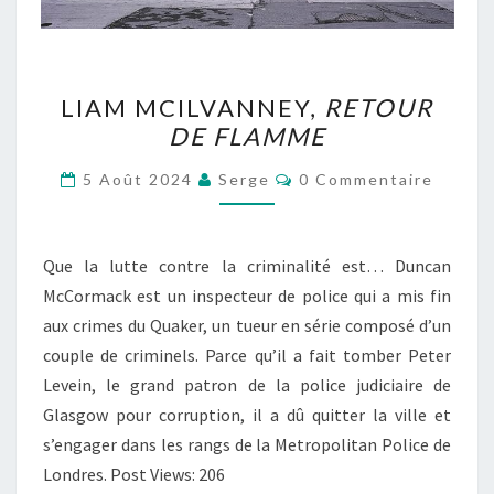
LIAM
LIAM MCILVANNEY,
RETOUR
MCILVANNEY,
DE FLAMME
RETOUR
DE
Commentaires
5 Août 2024
Serge
0 Commentaire
FLAMME
Que la lutte contre la criminalité est… Duncan
McCormack est un inspecteur de police qui a mis fin
aux crimes du Quaker, un tueur en série composé d’un
couple de criminels. Parce qu’il a fait tomber Peter
Levein, le grand patron de la police judiciaire de
Glasgow pour corruption, il a dû quitter la ville et
s’engager dans les rangs de la Metropolitan Police de
Londres. Post Views: 206