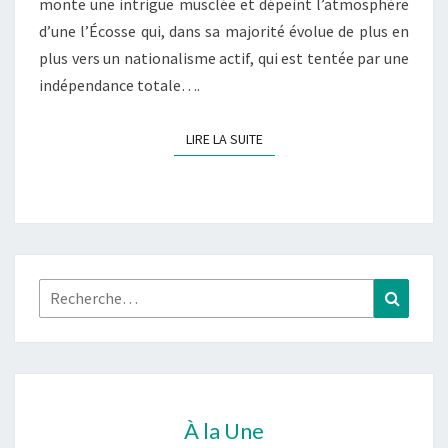
monte une intrigue musclée et dépeint l’atmosphère
d’une l’Écosse qui, dans sa majorité évolue de plus en
plus vers un nationalisme actif, qui est tentée par une
indépendance totale….
LIRE LA SUITE
LIRE LA SUITE
Rechercher :
Recher
À la Une