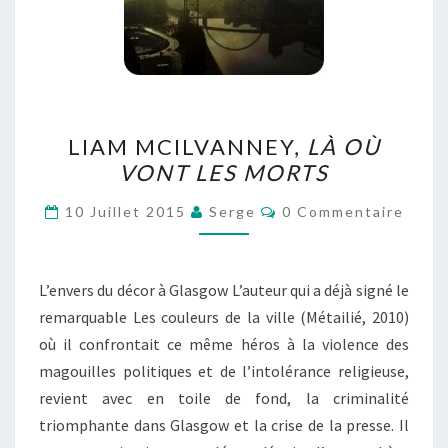
LIAM
LIAM MCILVANNEY,
LÀ OÙ
MCILVANNEY,
VONT LES MORTS
LÀ
OÙ
Commentaires
10 Juillet 2015
Serge
0 Commentaire
VONT
LES
MORTS
L’envers du décor à Glasgow L’auteur qui a déjà signé le
remarquable Les couleurs de la ville (Métailié, 2010)
où il confrontait ce même héros à la violence des
magouilles politiques et de l’intolérance religieuse,
revient avec en toile de fond, la criminalité
triomphante dans Glasgow et la crise de la presse. Il