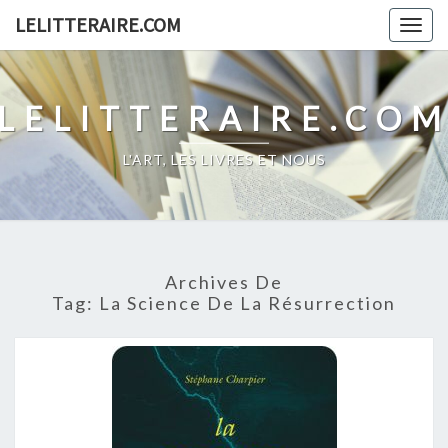
Skip
LELITTERAIRE.COM
Togg
to
navig
content
LELITTERAIRE.CO
L'ART, LES LIVRES ET NOUS
Archives De
Tag:
La Science De La Résurrection