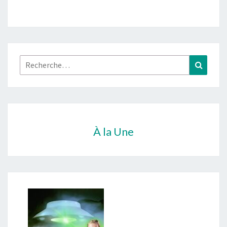
Rechercher :
Recher
À la Une