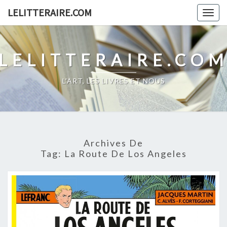
Skip
LELITTERAIRE.COM
Togg
to
navig
content
LELITTERAIRE.CO
L'ART, LES LIVRES ET NOUS
Archives De
Tag:
La Route De Los Angeles