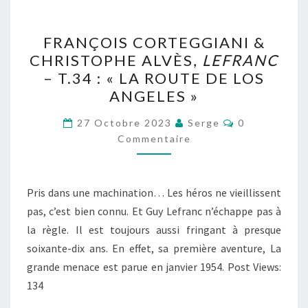
FRANÇOIS
FRANÇOIS CORTEGGIANI &
CORTEGGIANI
CHRISTOPHE ALVÈS,
LEFRANC
&
– T.34 : « LA ROUTE DE LOS
CHRISTOPHE
ANGELES »
ALVÈS,
Commentaire
LEFRANC
27 Octobre 2023
Serge
0
Commentaire
–
T.34
:
Pris dans une machination… Les héros ne vieillissent
« LA
pas, c’est bien connu. Et Guy Lefranc n’échappe pas à
ROUTE
la règle. Il est toujours aussi fringant à presque
DE
soixante-dix ans. En effet, sa première aventure, La
LOS
grande menace est parue en janvier 1954. Post Views:
ANGELES »
134