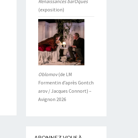
Renaissances barOques
(exposition)
Oblomov
(de LM
Formentin d’après Gontch
arov / Jacques Connort) –
Avignon 2026
ABONNEZ-VOUS À