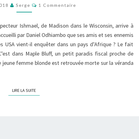
LÀ
Commentaires
2018
Serge
1 Commentaire
OÙ
MEURENT
ecteur Ishmael, de Madison dans le Wisconsin, arrive à
LES
 accueilli par Daniel Odhiambo que ses amis et ses ennemis
RÊVES
es USA vient-il enquêter dans un pays d’Afrique ? Le fait
 C’est dans Maple Bluff, un petit paradis fiscal proche de
 jeune femme blonde est retrouvée morte sur la véranda
LIRE LA SUITE
LIRE LA SUITE