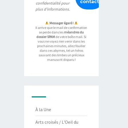
confidentialité
pour
plus d’informations.
Messager égaré !
Il arrive que le mail de confirmation
se perde dans les
méandres du
dossier SPAM
de votre boîte mail. Si
vous ne voyez rien venir dans les
prochaines minutes, allez fouiller
dans ces abymes, tel un héros
sauvant des limbes un précieux
manuscrit disparu !
À la Une
Arts croisés / L'Oeil du