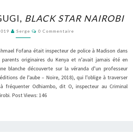
MUKOMA
UGI,
BLACK STAR NAIROBI
WA
NGUGI,
Commentaires
 2019
Serge
0 Commentaire
BLACK
STAR
hmael Fofana était inspecteur de police à Madison dans
NAIROBI
 parents originaires du Kenya et n’avait jamais été en
eune blanche découverte sur la véranda d’un professeur
ditions de l’aube – Noire, 2018), qui l’oblige à traverser
 à fréquenter Odhiambo, dit O, inspecteur au Criminal
robi. Post Views: 146