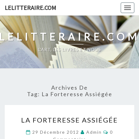
Skip
LELITTERAIRE.COM
Togg
to
navig
content
LELITTERAIRE.CO
L'ART, LES LIVRES ET NOUS
Archives De
Tag:
La Forteresse Assiégée
LA
LA FORTERESSE ASSIÉGÉE
FORTERESSE
ASSIÉGÉE
Commentair
29 Décembre 2012
Admin
0