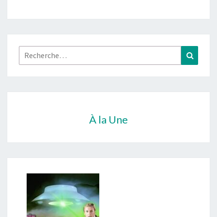
Rechercher :
Recher
À la Une