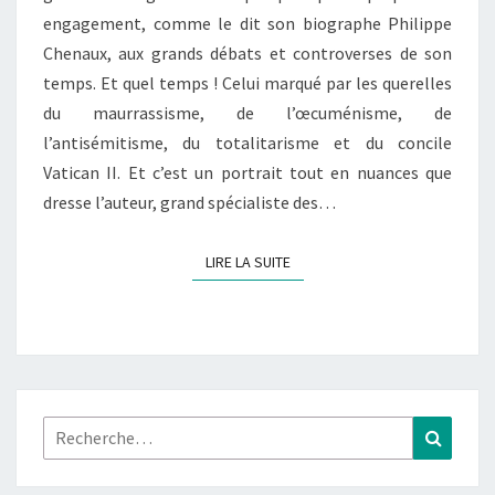
engagement, comme le dit son biographe Philippe
SON
Chenaux, aux grands débats et controverses de son
TEMPS
temps. Et quel temps ! Celui marqué par les querelles
du maurrassisme, de l’œcuménisme, de
l’antisémitisme, du totalitarisme et du concile
Vatican II. Et c’est un portrait tout en nuances que
dresse l’auteur, grand spécialiste des…
LIRE LA SUITE
LIRE LA SUITE
Rechercher :
Recher