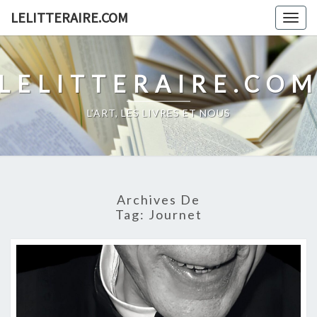
Skip
LELITTERAIRE.COM
Togg
to
navig
content
LELITTERAIRE.CO
L'ART, LES LIVRES ET NOUS
Archives De
Tag:
Journet