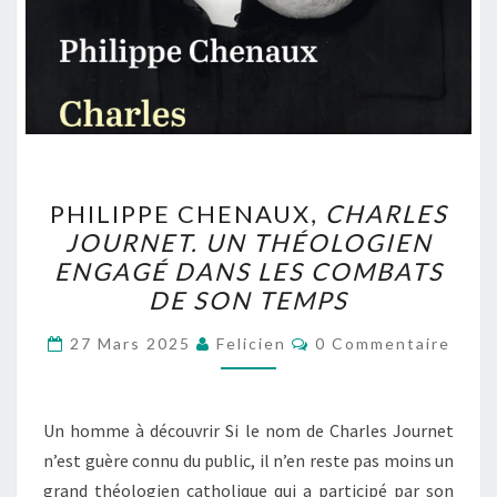
PHILIPPE
PHILIPPE CHENAUX,
CHARLES
CHENAUX,
JOURNET. UN THÉOLOGIEN
CHARLES
ENGAGÉ DANS LES COMBATS
JOURNET.
DE SON TEMPS
UN
Commentaires
THÉOLOGIEN
27 Mars 2025
Felicien
0 Commentaire
ENGAGÉ
DANS
Un homme à découvrir Si le nom de Charles Journet
LES
n’est guère connu du public, il n’en reste pas moins un
COMBATS
grand théologien catholique qui a participé par son
DE