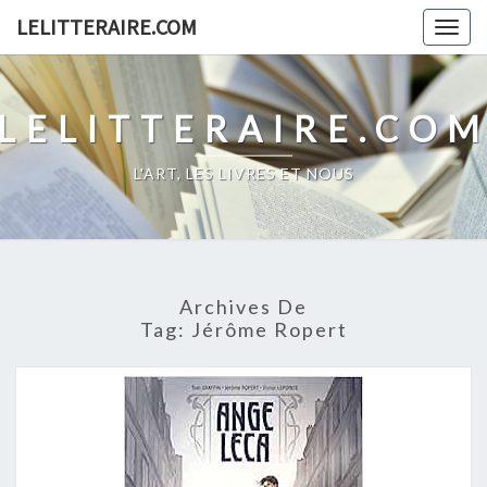
Skip
LELITTERAIRE.COM
Togg
to
navig
content
LELITTERAIRE.CO
L'ART, LES LIVRES ET NOUS
Archives De
Tag:
Jérôme Ropert