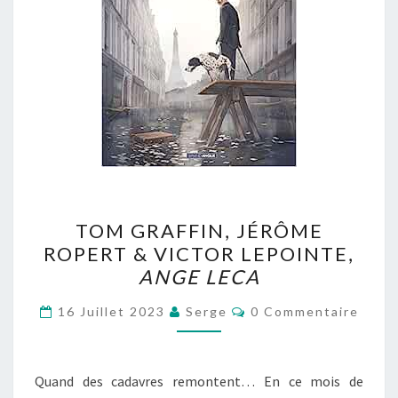
TOM
TOM GRAFFIN, JÉRÔME
GRAFFIN,
ROPERT & VICTOR LEPOINTE,
JÉRÔME
ANGE LECA
ROPERT
&
Commentaires
16 Juillet 2023
Serge
0 Commentaire
VICTOR
LEPOINTE,
ANGE
Quand des cadavres remontent… En ce mois de