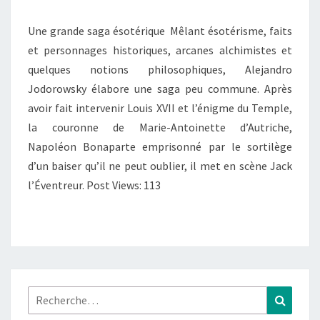
–
Une grande saga ésotérique Mêlant ésotérisme, faits
T.04
et personnages historiques, arcanes alchimistes et
:
quelques notions philosophiques, Alejandro
« CITRINITAS,
Jodorowsky élabore une saga peu commune. Après
L’ŒUVRE
avoir fait intervenir Louis XVII et l’énigme du Temple,
AU
la couronne de Marie-Antoinette d’Autriche,
JAUNE »
Napoléon Bonaparte emprisonné par le sortilège
d’un baiser qu’il ne peut oublier, il met en scène Jack
l’Éventreur. Post Views: 113
Rechercher :
Recher