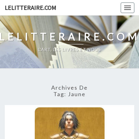
Skip
LELITTERAIRE.COM
Togg
to
navig
content
LELITTERAIRE.CO
L'ART, LES LIVRES ET NOUS
Archives De
Tag:
Jaune