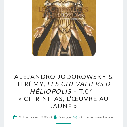
ALEJANDRO
ALEJANDRO JODOROWSKY &
JODOROWSKY
JÉRÉMY,
LES CHEVALIERS D
&
HÉLIOPOLIS
– T.04 :
JÉRÉMY,
« CITRINITAS, L’ŒUVRE AU
LES
JAUNE »
CHEVALIERS
Commentaires
D
2 Février 2020
Serge
0 Commentaire
HÉLIOPOLIS