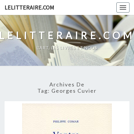
Skip
LELITTERAIRE.COM
Togg
to
navig
content
LELITTERAIRE.CO
L'ART, LES LIVRES ET NOUS
Archives De
Tag:
Georges Cuvier