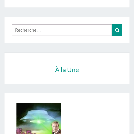
Rechercher :
Recher
À la Une