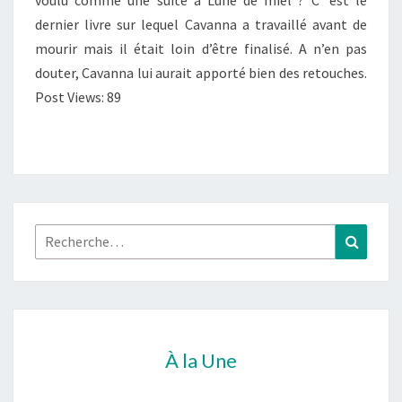
voulu comme une suite à Lune de miel ? C’ est le
dernier livre sur lequel Cavanna a travaillé avant de
mourir mais il était loin d’être finalisé. A n’en pas
douter, Cavanna lui aurait apporté bien des retouches.
Post Views: 89
Rechercher :
Recher
À la Une