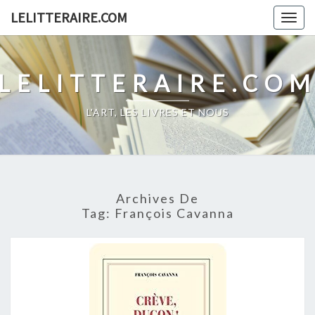
Skip
LELITTERAIRE.COM
Togg
to
navig
content
LELITTERAIRE.CO
L'ART, LES LIVRES ET NOUS
Archives De
Tag:
François Cavanna