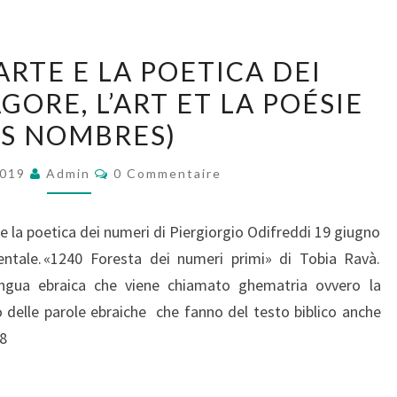
PITAGORA,
ARTE E LA POETICA DEI
L’ARTE
ORE, L’ART ET LA POÉSIE
E
S NOMBRES)
LA
POETICA
Commentaires
2019
Admin
0 Commentaire
DEI
NUMERI
e e la poetica dei numeri di Piergiorgio Odifreddi 19 giugno
(PYTHAGORE,
entale. «1240 Foresta dei numeri primi» di Tobia Ravà.
L’ART
 lingua ebraica che viene chiamato ghematria ovvero la
ET
 delle parole ebraiche che fanno del testo biblico anche
LA
8
POÉSIE
DES
NOMBRES)