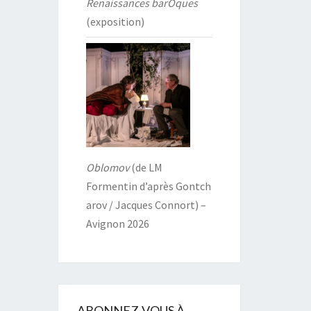
Renaissances barOques
(exposition)
Oblomov
(de LM
Formentin d’après Gontch
arov / Jacques Connort) –
Avignon 2026
ABONNEZ-VOUS À