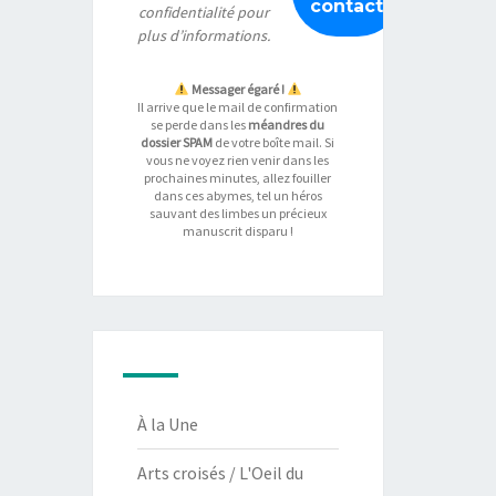
confidentialité
pour
plus d’informations.
Messager égaré !
Il arrive que le mail de confirmation
se perde dans les
méandres du
dossier SPAM
de votre boîte mail. Si
vous ne voyez rien venir dans les
prochaines minutes, allez fouiller
dans ces abymes, tel un héros
sauvant des limbes un précieux
manuscrit disparu !
À la Une
Arts croisés / L'Oeil du