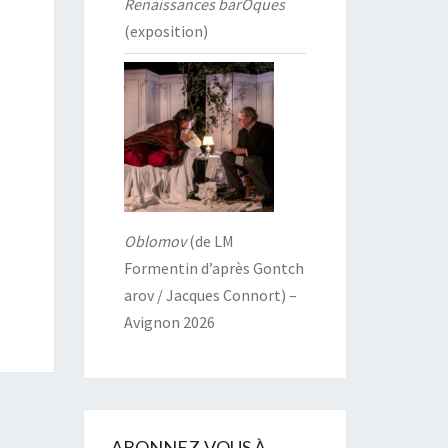
Renaissances barOques
(exposition)
Oblomov
(de LM
Formentin d’après Gontch
arov / Jacques Connort) –
Avignon 2026
ABONNEZ-VOUS À