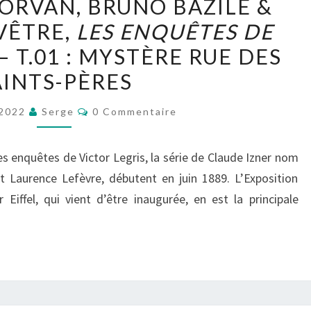
ORVAN, BRUNO BAZILE &
DAVID
VÊTRE,
LES ENQUÊTES DE
MORVAN,
– T.01 : MYSTÈRE RUE DES
BRUNO
BAZILE
AINTS-PÈRES
&
Commentaires
 2022
Serge
0 Commentaire
ANNELISE
SAUVÊTRE,
LES
 enquêtes de Victor Legris, la série de Claude Izner nom
ENQUÊTES
 Laurence Lefèvre, débutent en juin 1889. L’Exposition
DE
 Eiffel, qui vient d’être inaugurée, en est la principale
VICTOR
LEGRIS
–
T.01
: