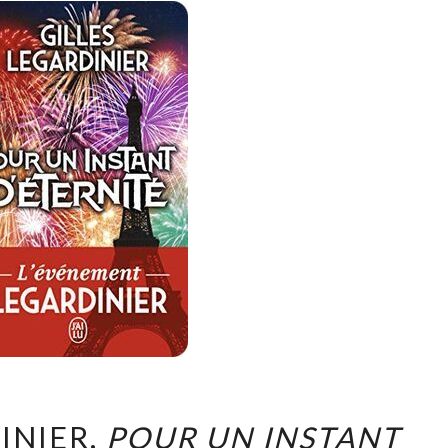
MYSTÈRE
RUE
DES
SAINTS-
PÈRES
GILLES
INIER,
POUR UN INSTANT
LEGARDINIER,