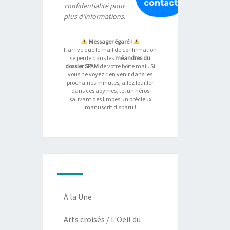
confidentialité
pour
plus d’informations.
Messager égaré !
Il arrive que le mail de confirmation
se perde dans les
méandres du
dossier SPAM
de votre boîte mail. Si
vous ne voyez rien venir dans les
prochaines minutes, allez fouiller
dans ces abymes, tel un héros
sauvant des limbes un précieux
manuscrit disparu !
À la Une
Arts croisés / L'Oeil du