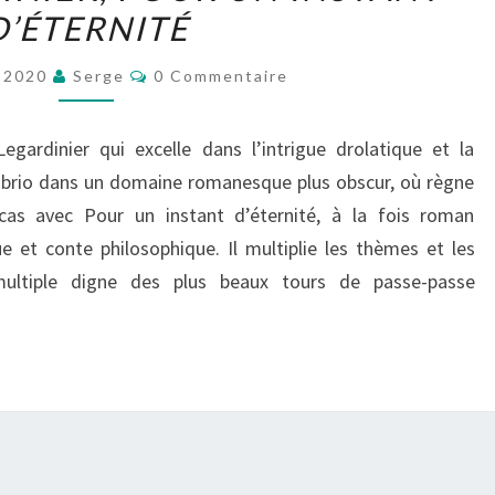
D’ÉTERNITÉ
POUR
UN
Commentaires
e 2020
Serge
0 Commentaire
INSTANT
D’ÉTERNITÉ
gardinier qui excelle dans l’intrigue drolatique et la
brio dans un domaine romanesque plus obscur, où règne
 cas avec Pour un instant d’éternité, à la fois roman
que et conte philosophique. Il multiplie les thèmes et les
ultiple digne des plus beaux tours de passe-passe