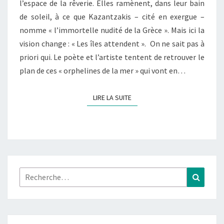
l’espace de la rêverie. Elles ramènent, dans leur bain
de soleil, à ce que Kazantzakis – cité en exergue –
nomme « l’immortelle nudité de la Grèce ». Mais ici la
vision change : « Les îles attendent ». On ne sait pas à
priori qui. Le poète et l’artiste tentent de retrouver le
plan de ces « orphelines de la mer » qui vont en…
LIRE LA SUITE
LIRE LA SUITE
Rechercher :
Recher