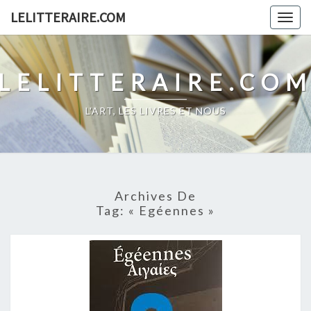
Skip
LELITTERAIRE.COM
Togg
to
navig
content
LELITTERAIRE.CO
L'ART, LES LIVRES ET NOUS
Archives De
Tag:
« Egéennes »