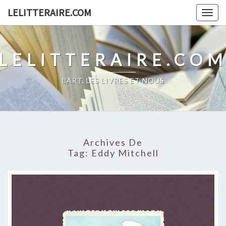
Skip
LELITTERAIRE.COM
Togg
to
navig
content
LELITTERAIRE.CO
L'ART, LES LIVRES ET NOUS
Archives De
Tag:
Eddy Mitchell