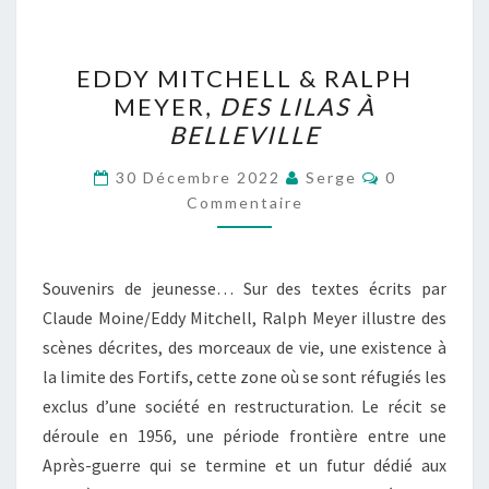
EDDY
EDDY MITCHELL & RALPH
MITCHELL
MEYER,
DES LILAS À
&
BELLEVILLE
RALPH
MEYER,
Commentair
30 Décembre 2022
Serge
0
DES
Commentaire
LILAS
À
Souvenirs de jeunesse… Sur des textes écrits par
BELLEVILLE
Claude Moine/Eddy Mitchell, Ralph Meyer illustre des
scènes décrites, des morceaux de vie, une existence à
la limite des Fortifs, cette zone où se sont réfugiés les
exclus d’une société en restructuration. Le récit se
déroule en 1956, une période frontière entre une
Après-guerre qui se termine et un futur dédié aux