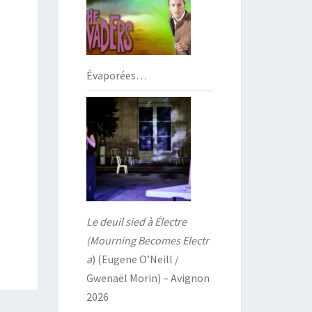
Évaporées…
Le deuil sied à Électre
(Mourning Becomes Electr
a
) (Eugene O’Neill /
Gwenaël Morin) – Avignon
2026