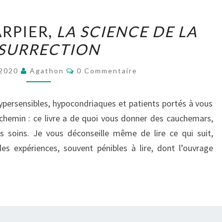
STÉPHANE
RPIER,
LA SCIENCE DE LA
CHARPIER,
SURRECTION
LA
SCIENCE
Commentaires
 2020
Agathon
0 Commentaire
DE
LA
persensibles, hypocondriaques et patients portés à vous
RÉSURRECTION
chemin : ce livre a de quoi vous donner des cauchemars,
ns soins. Je vous déconseille même de lire ce qui suit,
es expériences, souvent pénibles à lire, dont l’ouvrage