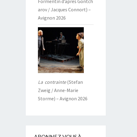
Formentin d’après Gontch
arov / Jacques Connort) –
Avignon 2026
La contrainte
(Stefan
Zweig / Anne-Marie
Storme) – Avignon 2026
ABONNEZ-VOUS À