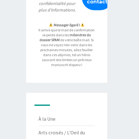
confidentialité
pour
plus d’informations.
Messager égaré !
Il arrive que le mail de confirmation
se perde dans les
méandres du
dossier SPAM
de votre boîte mail. Si
vous ne voyez rien venir dans les
prochaines minutes, allez fouiller
dans ces abymes, tel un héros
sauvant des limbes un précieux
manuscrit disparu !
À la Une
Arts croisés / L'Oeil du