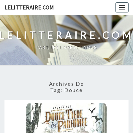
Skip
LELITTERAIRE.COM
Togg
to
navig
content
LELITTERAIRE.CO
L'ART, LES LIVRES ET NOUS
Archives De
Tag:
Douce