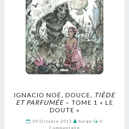
IGNACIO
IGNACIO NOÉ, DOUCE,
TIÈDE
NOÉ,
ET PARFUMÉE
– TOME 1 « LE
DOUCE,
DOUTE »
TIÈDE
ET
Commentaire
30 Octobre 2013
Serge
0
PARFUMÉE
Commentaire