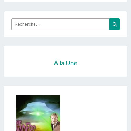
Rechercher :
Recher
À la Une