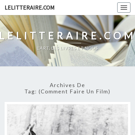
Skip
LELITTERAIRE.COM
Togg
to
navig
content
LELITTERAIRE.CO
L'ART, LES LIVRES ET NOUS
Archives De
Tag:
(Comment Faire Un Film)