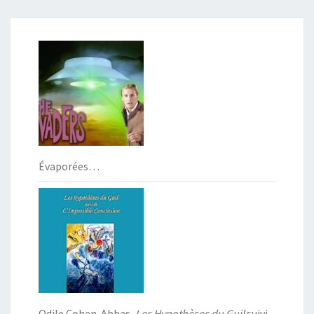
Évaporées…
Odile Cohen-Abbas,
Les Hypothèses du Guil
suivi