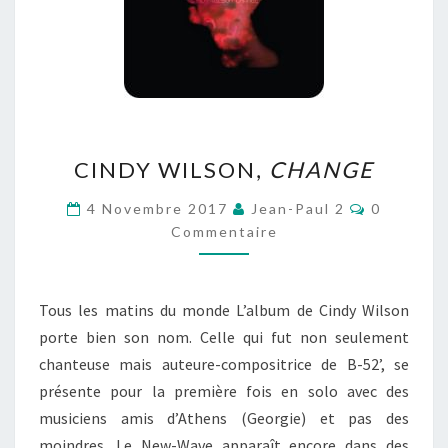
CINDY
CINDY WILSON,
CHANGE
WILSON,
CHANGE
Commenta
4 Novembre 2017
Jean-Paul 2
0
Commentaire
Tous les matins du monde L’album de Cindy Wilson
porte bien son nom. Celle qui fut non seulement
chanteuse mais auteure-compositrice de B-52’, se
présente pour la première fois en solo avec des
musiciens amis d’Athens (Georgie) et pas des
moindres. Le New-Wave apparaît encore dans des