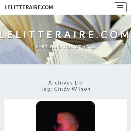
Skip
LELITTERAIRE.COM
Togg
to
navig
content
LELITTERAIRE.CO
L'ART, LES LIVRES ET NOUS
Archives De
Tag:
Cindy Wilson