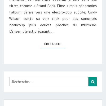
titres comme « Stand Back Time » mais néanmoins
l’album dérive vers une électro-pop subtile. Cindy
Wilson quitte sa voix rock pour des sonorités
beaucoup plus douces proches du murmure.
L’ensemble est prégnant…
LIRE LA SUITE
LIRE LA SUITE
Rechercher :
Recher