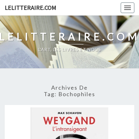
Skip
LELITTERAIRE.COM
Togg
to
navig
content
LELITTERAIRE.CO
L'ART, LES LIVRES ET NOUS
Archives De
Tag:
Bochophiles