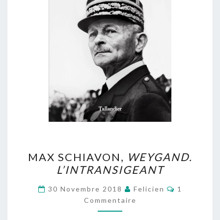
MAX
MAX SCHIAVON,
WEYGAND.
SCHIAVON,
L’INTRANSIGEANT
WEYGAND.
L’INTRANSIGEANT
Commentai
30 Novembre 2018
Felicien
1
Commentaire