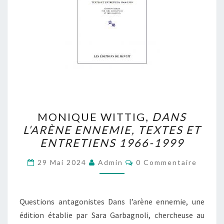
MONIQUE
MONIQUE WITTIG,
DANS
WITTIG,
L’ARÈNE ENNEMIE, TEXTES ET
DANS
ENTRETIENS 1966-1999
L’ARÈNE
ENNEMIE,
Commentaires
29 Mai 2024
Admin
0 Commentaire
TEXTES
ET
ENTRETIENS
Questions antagonistes Dans l’arène ennemie, une
1966-
édition établie par Sara Garbagnoli, chercheuse au