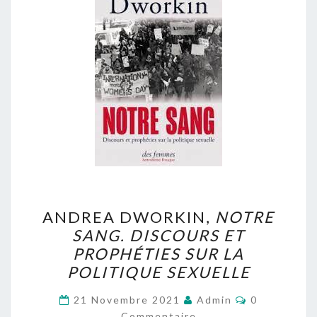
ANDREA
ANDREA DWORKIN,
NOTRE
DWORKIN,
SANG. DISCOURS ET
NOTRE
PROPHÉTIES SUR LA
SANG.
POLITIQUE SEXUELLE
DISCOURS
Commentair
ET
21 Novembre 2021
Admin
0
Commentaire