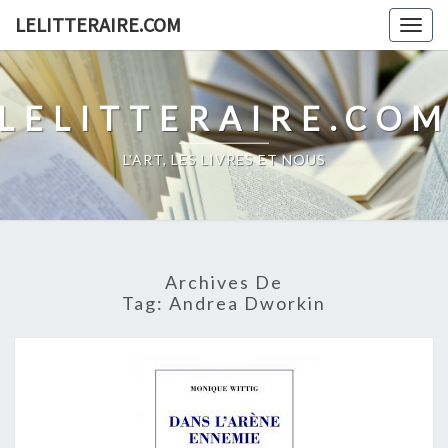
Skip
LELITTERAIRE.COM
Togg
to
navig
content
LELITTERAIRE.CO
L'ART, LES LIVRES ET NOUS
Archives De
Tag:
Andrea Dworkin