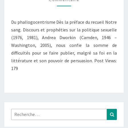
PROPHÉTIES
SUR
LA
Du phallogocentrisme Dès la préface du recueil Notre
POLITIQUE
sang. Discours et prophéties sur la politique sexuelle
SEXUELLE
(1976, 1981), Andrea Dworkin (Camden, 1946 –
Washington, 2005), nous confie la somme de
difficultés pour se faire publier, malgré sa foi en la
littérature et son pouvoir de persuasion. Post Views:
179
Rechercher :
Recher