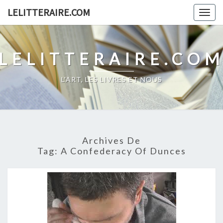
Skip
LELITTERAIRE.COM
Togg
to
navig
content
LELITTERAIRE.CO
L'ART, LES LIVRES ET NOUS
Archives De
Tag:
A Confederacy Of Dunces