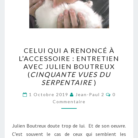
CELUI
CELUI QUI A RENONCÉ À
QUI
L’ACCESSOIRE : ENTRETIEN
A
AVEC JULIEN BOUTREUX
RENONCÉ
(
CINQUANTE VUES DU
À
SERPENTAIRE
)
L’ACCESSOIRE
Commentai
:
1 Octobre 2019
Jean-Paul 2
0
Commentaire
ENTRETIEN
AVEC
JULIEN
Julien Boutreux doute trop de lui. Et de son oeuvre.
BOUTREUX
C’est souvent le cas de ceux qui semblent les
(
CINQUANTE