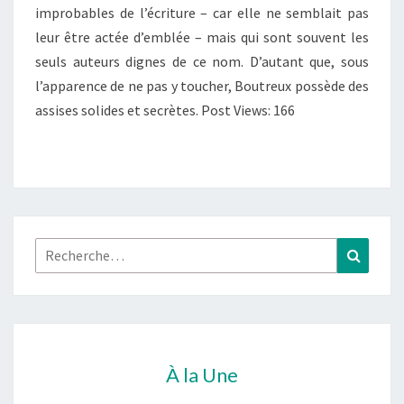
improbables de l’écriture – car elle ne semblait pas
VUES
leur être actée d’emblée – mais qui sont souvent les
DU
seuls auteurs dignes de ce nom. D’autant que, sous
SERPENTAIRE
l’apparence de ne pas y toucher, Boutreux possède des
)
assises solides et secrètes. Post Views: 166
Rechercher :
Recher
À la Une