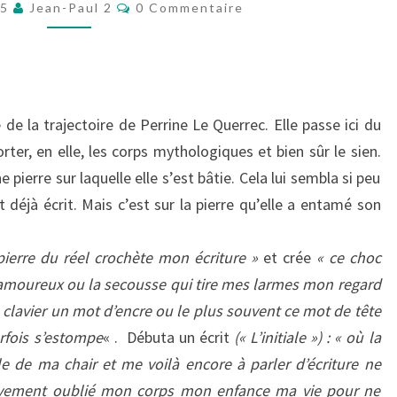
Commentaires
25
Jean-Paul 2
0 Commentaire
PIÈCES
D’EAU
 de la trajectoire de Perrine Le Querrec. Elle passe ici du
orter, en elle, les corps mythologiques et bien sûr le sien.
e pierre sur laquelle elle s’est bâtie. Cela lui sembla si peu
déjà écrit. Mais c’est sur la pierre qu’elle a entamé son
pierre du réel crochète mon écriture »
et crée
« ce choc
amoureux ou la secousse qui tire mes larmes mon regard
lavier un mot d’encre ou le plus souvent ce mot de tête
arfois s’estompe
« . Débuta un écrit
(« L’initiale ») : « où la
le de ma chair et me voilà encore à parler d’écriture ne
nitivement oublié mon corps mon enfance ma vie pour ne