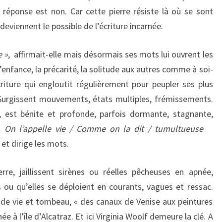
réponse est non. Car cette pierre résiste là où se sont
eviennent le possible de l’écriture incarnée.
e »
, affirmait-elle mais désormais ses mots lui ouvrent les
l’enfance, la précarité, la solitude aux autres comme à soi-
iture qui engloutit régulièrement pour peupler ses plus
. Surgissent mouvements, états multiples, frémissements.
e, est bénite et profonde, parfois dormante, stagnante,
/ On l’appelle vie / Comme on la dit / tumultueuse
 et dirige les mots.
re, jaillissent sirènes ou réelles pêcheuses en apnée,
s ou qu’elles se déploient en courants, vagues et ressac.
de vie et tombeau, « des canaux de Venise aux peintures
e à l’île d’Alcatraz. Et ici Virginia Woolf demeure la clé. A