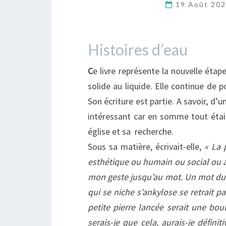
19 Août 20
Histoires d’eau
C
e livre représente la nouvelle étape
solide au liquide. Elle continue de p
Son écriture est partie. A savoir, d’un
intéressant car en somme tout était 
église et sa recherche.
Sous sa matière, écrivait-elle,
« La 
esthétique ou humain ou social ou 
mon geste jusqu’au mot. Un mot du c
qui se niche s’ankylose se retrait p
petite pierre lancée serait une bou
serais-je que cela, aurais-je défi