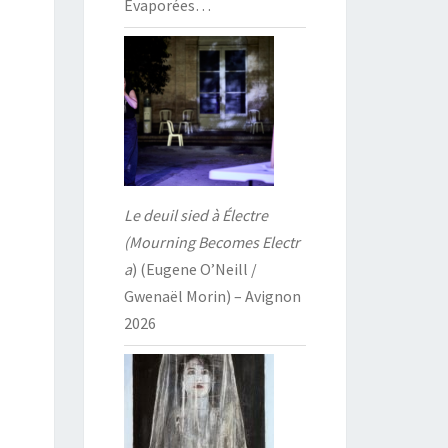
Évaporées…
Le deuil sied à Électre
(Mourning Becomes Electr
a
) (Eugene O’Neill /
Gwenaël Morin) – Avignon
2026