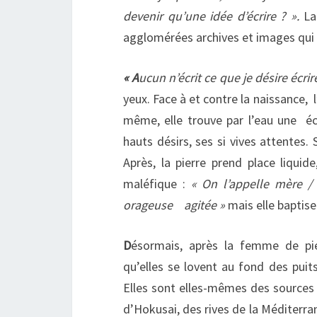
devenir qu’une idée d’écrire ? ».
La 
agglomérées archives et images qui d
« A
ucun n’écrit ce que je désire écrir
yeux. Face à et contre la naissance, 
même, elle trouve par l’eau une écr
hauts désirs, ses si vives attentes
Après, la pierre prend place liquid
maléfique :
« On l’appelle mère 
orageuse agitée »
mais elle baptise
D
ésormais, après la femme de pier
qu’elles se lovent au fond des puit
Elles sont elles-mêmes des sources 
d’Hokusai, des rives de la Méditerrané