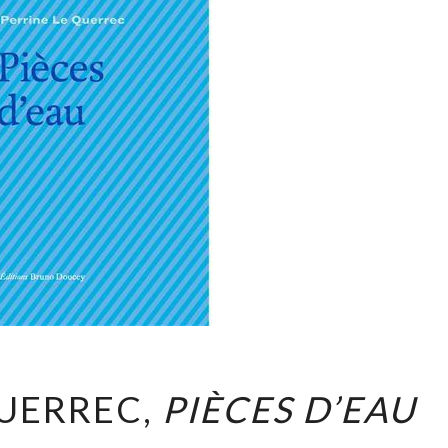
PERRINE
QUERREC,
PIÈCES D’EAU
LE
QUERREC,