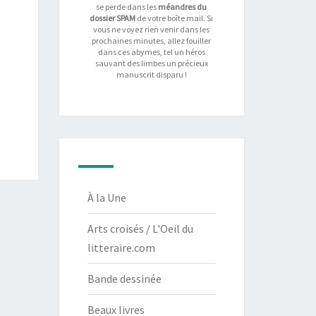
se perde dans les
méandres du
dossier SPAM
de votre boîte mail. Si
vous ne voyez rien venir dans les
prochaines minutes, allez fouiller
dans ces abymes, tel un héros
sauvant des limbes un précieux
manuscrit disparu !
À la Une
Arts croisés / L'Oeil du
litteraire.com
Bande dessinée
Beaux livres