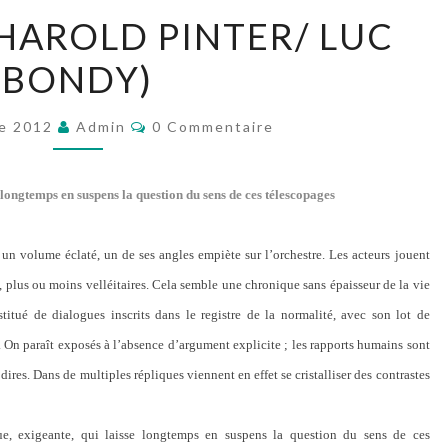
LE
(HAROLD PINTER/ LUC
RETOUR
BONDY)
(HAROLD
PINTER/
Commentaires
LUC
e 2012
Admin
0 Commentaire
BONDY)
 longtemps en suspens la question du sens de ces télescopages
un volume éclaté, un de ses angles empiète sur l’orchestre. Les acteurs jouent
 plus ou moins velléitaires. Cela semble une chronique sans épaisseur de la vie
titué de dialogues inscrits dans le registre de la normalité, avec son lot de
 On paraît exposés à l’absence d’argument explicite ; les rapports humains sont
 dires. Dans de multiples répliques viennent en effet se cristalliser des contrastes
, exigeante, qui laisse longtemps en suspens la question du sens de ces