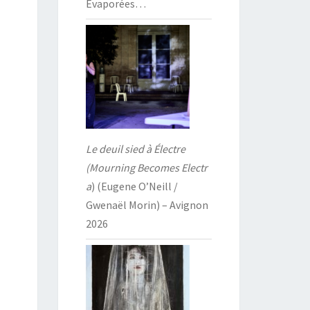
Évaporées…
Le deuil sied à Électre
(Mourning Becomes Electr
a
) (Eugene O’Neill /
Gwenaël Morin) – Avignon
2026