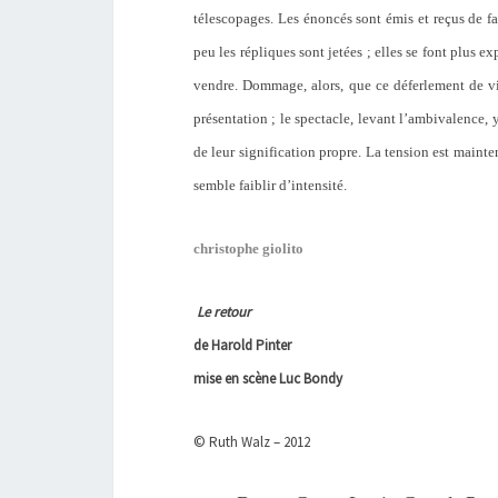
télescopages. Les énoncés sont émis et reçus de 
peu les répliques sont jetées ; elles se font plus e
vendre. Dommage, alors, que ce déferlement de v
présentation ; le spectacle, levant l’ambivalence
de leur signification propre. La tension est mainte
semble faiblir d’intensité.
christophe giolito
Le retour
de Harold Pinter
mise en scène Luc Bondy
© Ruth Walz – 2012