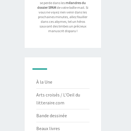
se perde dans les
méandres du
dossier SPAM
de votre boîte mail. Si
vous ne voyez rien venir dans les
prochaines minutes, allez fouiller
dans ces abymes, tel un héros
sauvant des limbes un précieux
manuscrit disparu !
À la Une
Arts croisés / L'Oeil du
litteraire.com
Bande dessinée
Beaux livres