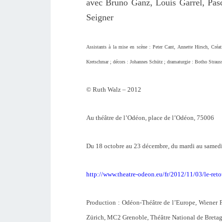
avec Bruno Ganz, Louis Garrel, Pas
Seigner
Assistants à la mise en scène : Peter Cant, Annette Hirsch, Créa
Kretschmar ; décors : Johannes Schütz ; dramaturgie : Botho Strauss
© Ruth Walz – 2012
Au théâtre de l’Odéon, place de l’Odéon, 75006
Du 18 octobre au 23 décembre, du mardi au samedi
http://www.theatre-odeon.eu/fr/2012/11/03/le-reto
Production : Odéon-Théâtre de l’Europe, Wiener 
Zürich, MC2 Grenoble, Théâtre National de Bretag