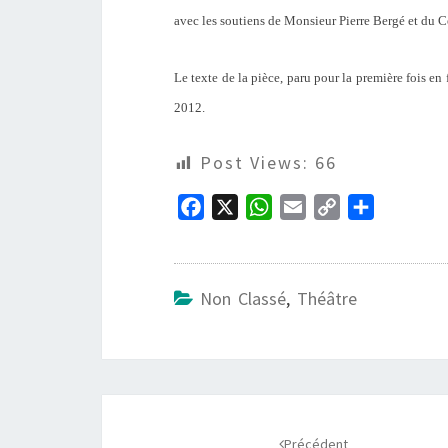
avec les soutiens de Monsieur Pierre Bergé et du 
Le texte de la pièce, paru pour la première fois en
2012.
Post Views:
66
F
X
W
E
C
P
a
h
m
o
a
c
a
a
p
r
e
t
i
y
t
Non Classé
,
Théâtre
b
s
l
L
a
o
A
i
g
o
p
n
e
k
p
k
r
Navigation
Précédent