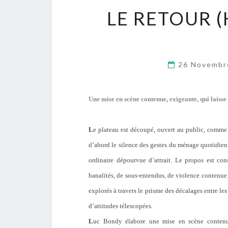
LE RETOUR 
26 Novembr
Une mise en scène contenue, exigeante, qui laisse
L
e plateau est découpé, ouvert au public, comme 
d’abord le silence des gestes du ménage quotidien,
ordinaire dépourvue d’attrait. Le propos est cons
banalités, de sous-entendus, de violence contenue.
explorés à travers le prisme des décalages entre les
d’attitudes télescopées.
L
uc Bondy élabore une mise en scène contenue