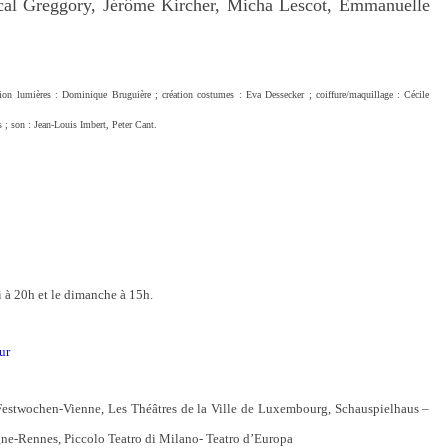
cal Greggory, Jérôme Kircher, Micha Lescot, Emmanuelle
tion lumières : Dominique Bruguière ; création costumes : Eva Dessecker ; coiffure/maquillage : Cécile
 ; son : Jean-Louis Imbert, Peter Cant.
 à 20h et le dimanche à 15h.
ur
Festwochen-Vienne, Les Théâtres de la Ville de Luxembourg, Schauspielhaus –
ne-Rennes, Piccolo Teatro di Milano- Teatro d’Europa