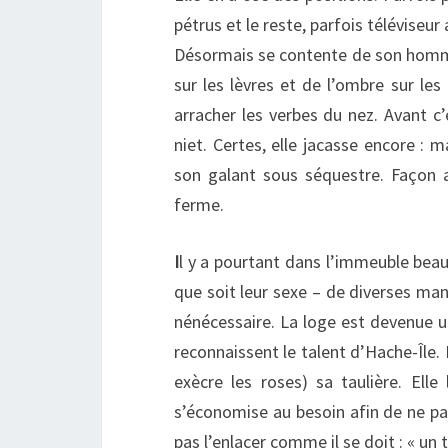
pétrus et le reste, parfois téléviseu
Désormais se contente de son homme
sur les lèvres et de l’ombre sur le
arracher les verbes du nez. Avant c’
niet. Certes, elle jacasse encore : m
son galant sous séquestre. Façon 
ferme.
I
l y a pourtant dans l’immeuble beauc
que soit leur sexe – de diverses mani
nénécessaire. La loge est devenue un
reconnaissent le talent d’Hache-Île. I
exècre les roses) sa taulière. El
s’économise au besoin afin de ne pas 
pas l’enlacer comme il se doit : « un t