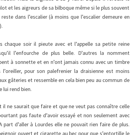
lot et les aigreurs de sa bilboque même si le plus souvent
e reste dans l’escalier (à moins que l’escalier demeure en
).
is chaque soir il pieute avec et l’appelle sa petite reine
squ’il l’enfourche de plus belle. D’autres la nomment
pent à sonnette et en n’ont jamais connu avec un timbre
 l’oreiller, pour son palefrenier la draisienne est moins
aux gâteries et ressemble en cela bien peu au commun de
lui rend bien.
t il ne saurait que faire et que ne veut pas connaître celle
pourtant pas faute d’avoir essayé et non seulement avec
A part d’aller à Lourdes elle ne pouvait rien faire de plus.
peignoir ouvert et cigarette au bec pour que s’entortille le