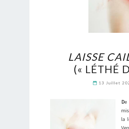
LAISSE CA
(« LÉTHÉ D
13 Juillet 2
D
e 
mis
la 
Ver