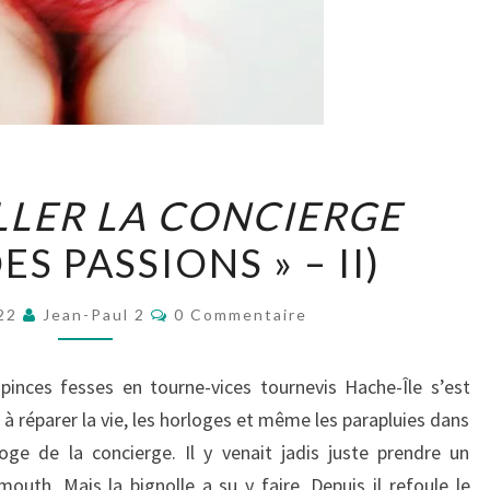
LAISSE
ILLER LA CONCIERGE
CAILLER
ES PASSIONS » – II)
LA
CONCIERGE
Commentaires
(« LÉTHÉ
022
Jean-Paul 2
0 Commentaire
DES
PASSIONS »
pinces fesses en tourne-vices tournevis Hache-Île s’est
–
 à réparer la vie, les horloges et même les parapluies dans
II)
loge de la concierge. Il y venait jadis juste prendre un
mouth. Mais la bignolle a su y faire. Depuis il refoule le