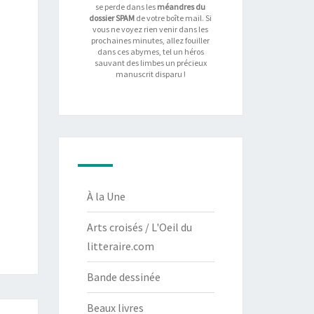
se perde dans les
méandres du
dossier SPAM
de votre boîte mail. Si
vous ne voyez rien venir dans les
prochaines minutes, allez fouiller
dans ces abymes, tel un héros
sauvant des limbes un précieux
manuscrit disparu !
À la Une
Arts croisés / L'Oeil du
litteraire.com
Bande dessinée
Beaux livres