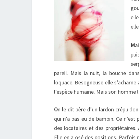
gou
ell
elle
M
a
pui
ser
pareil. Mais la nuit, la bouche dans
loquace. Besogneuse elle s’acharne 
l’espèce humaine. Mais son homme le 
O
n le dit père d’un lardon crépu don
qui n’a pas eu de bambin. Ce n’est 
des locataires et des propriétaires. 
Elle en a osé des positions. Parfois 