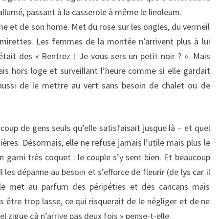
r allumé, passant à la casserole à même le linoleum.
 et de son home. Met du rose sur les ongles, du vermeil
s mirettes. Les femmes de la montée n’arrivent plus à lui
était des « Rentrez ! Je vous sers un petit noir ? ». Mais
ais hors loge et surveillant l’heure comme si elle gardait
aussi de le mettre au vert sans besoin de chalet ou de
oup de gens seuls qu’elle satisfaisait jusque là – et quel
ères. Désormais, elle ne refuse jamais l’utile mais plus le
 garni très coquet : le couple s’y sent bien. Et beaucoup
l les dépanne au besoin et s’efforce de fleurir (de lys car il
le le met au parfum des péripéties et des cancans mais
être trop lasse, ce qui risquerait de le négliger et de ne
el zigue çà n’arrive pas deux fois » pense-t-elle.