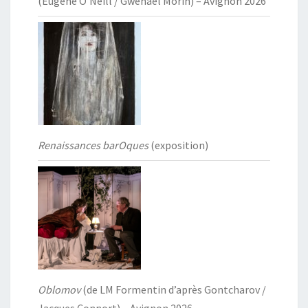
(Eugene O’Neill / Gwenaël Morin) – Avignon 2026
Renaissances barOques
(exposition)
Oblomov
(de LM Formentin d’après Gontcharov /