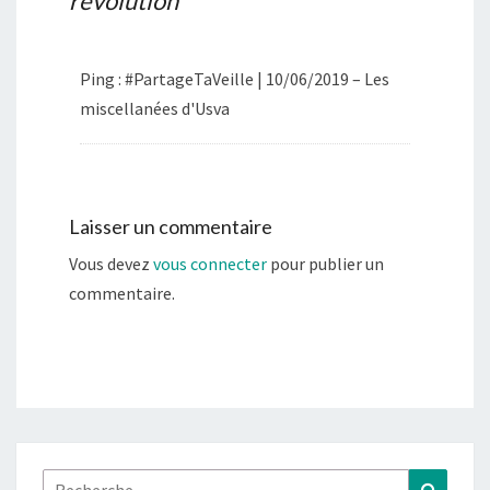
révolution
”
Ping : #PartageTaVeille | 10/06/2019 – Les
miscellanées d'Usva
Laisser un commentaire
Vous devez
vous connecter
pour publier un
commentaire.
Rechercher :
Recher