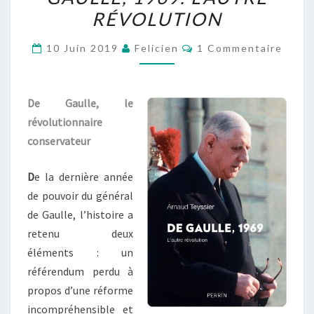
RÉVOLUTION
GAULLE,
1969.
Commentaires
10 Juin 2019
Felicien
1 Commentaire
L’AUTRE
RÉVOLUTION
De Gaulle, le
révolutionnaire
conservateur
D
e la dernière année
de pouvoir du général
de Gaulle, l’histoire a
retenu deux
éléments : un
référendum perdu à
propos d’une réforme
incompréhensible et