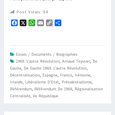
Post Views:
94
F
X
W
E
C
P
a
h
m
o
a
c
a
a
p
r
e
t
i
y
t
b
s
l
L
a
Essais / Documents / Biographies
o
A
i
g
1969. L’autre Révolution
,
Arnaud Teyssier
,
De
o
p
n
e
Gaulle
,
De Gaulle 1969. L’autre Révolution
,
k
p
k
r
Décentralisation
,
Espagne
,
Franco
,
Irénisme
,
Irlande
,
Libéralisme D’Etat
,
Présidentialisme
,
Référendum
,
Référendum De 1969
,
Régionalisation
Centralisée
,
Ve République
Navigation