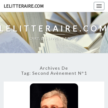
Skip
LELITTERAIRE.COM
Togg
to
navig
content
LELITTERAIRE.CO
L'ART, LES LIVRES ET NOUS
Archives De
Tag:
Second Avènement N°1