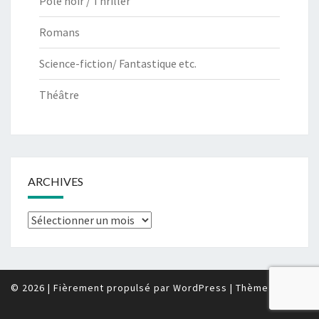
Pôle noir / Thriller
Romans
Science-fiction/ Fantastique etc.
Théâtre
ARCHIVES
Archives
© 2026
|
Fièrement propulsé par
WordPress
|
Thème :
Nisarg