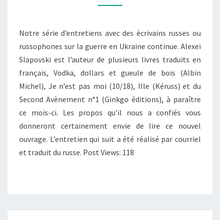
EN
RUSSIE ».
Notre série d’entretiens avec des écrivains russes ou
ENTRETIEN
russophones sur la guerre en Ukraine continue. Alexeï
AVEC
Slapovski est l’auteur de plusieurs livres traduits en
ALEXEÏ
français, Vodka, dollars et gueule de bois (Albin
SLAPOVSKI
Michel), Je n’est pas moi (10/18), Ille (Kéruss) et du
(
VODKA,
Second Avènement n°1 (Ginkgo éditions), à paraître
DOLLARS
ce mois-ci. Les propos qu’il nous a confiés vous
ET
donneront certainement envie de lire ce nouvel
GUEULE
ouvrage. L’entretien qui suit a été réalisé par courriel
DE
et traduit du russe. Post Views: 118
BOIS
)