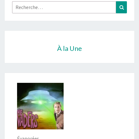
Rechercher :
Recher
À la Une
Évaporées…