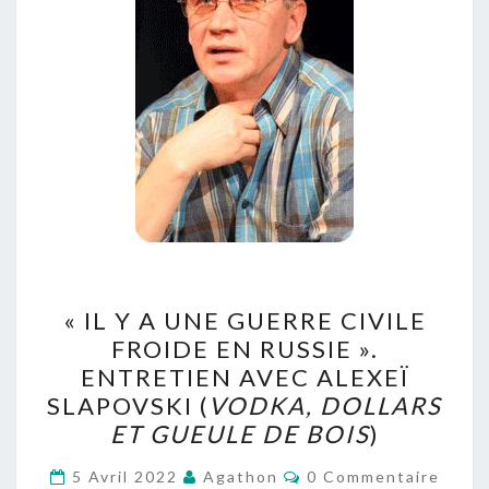
« IL
« IL Y A UNE GUERRE CIVILE
Y
FROIDE EN RUSSIE ».
A
ENTRETIEN AVEC ALEXEÏ
UNE
SLAPOVSKI (
VODKA, DOLLARS
GUERRE
ET GUEULE DE BOIS
)
CIVILE
Commentaires
FROIDE
5 Avril 2022
Agathon
0 Commentaire