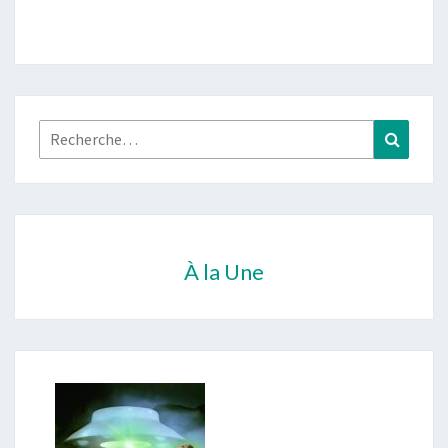
Rechercher :
Recher
À la Une