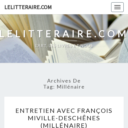
Skip
LELITTERAIRE.COM
Togg
to
navig
content
LELITTERAIRE.CO
L'ART, LES LIVRES ET NOUS
Archives De
Tag:
Millénaire
ENTRETIEN
ENTRETIEN AVEC FRANÇOIS
AVEC
MIVILLE-DESCHÊNES
FRANÇOIS
(MILLÉNAIRE)
MIVILLE-