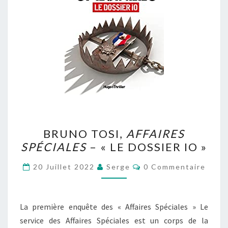
BRUNO
BRUNO TOSI,
AFFAIRES
TOSI,
SPÉCIALES
– « LE DOSSIER IO »
AFFAIRES
SPÉCIALES
Commentaires
20 Juillet 2022
Serge
0 Commentaire
–
« LE
DOSSIER
La première enquête des « Affaires Spéciales » Le
IO »
service des Affaires Spéciales est un corps de la