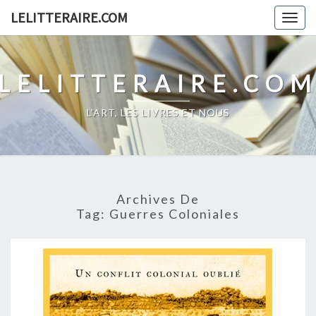
Skip
LELITTERAIRE.COM
Togg
to
navig
content
LELITTERAIRE.CO
L'ART, LES LIVRES ET NOUS
Archives De
Tag:
Guerres Coloniales