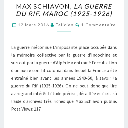
MAX
MAX SCHIAVON,
LA GUERRE
SCHIAVON,
DU RIF. MAROC (1925-1926)
LA
GUERRE
Commentaires
12 Mars 2016
Felicien
1 Commentaire
DU
RIF.
MAROC
La guerre méconnue L’imposante place occupée dans
(1925-
la mémoire collective par la guerre d’Indochine et
1926)
surtout par la guerre d’Algérie a entraîné l’occultation
d’un autre conflit colonial dans lequel la France a été
entraîné bien avant les années 1940-50, à savoir la
guerre du Rif (1925-1926). On ne peut donc que lire
avec grand intérêt l’étude précise, détaillée et écrite à
l’aide d’archives très riches que Max Schiavon publie.
Post Views: 117