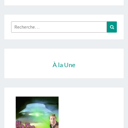
Rechercher :
Recher
À la Une